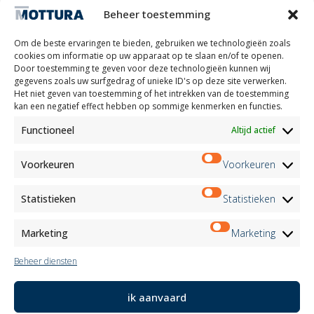
Laat je inspireren
Beheer toestemming
Contacten
Werk met ons
Om de beste ervaringen te bieden, gebruiken we technologieën zoals
Gereserveerd gebied
cookies om informatie op uw apparaat op te slaan en/of te openen.
Certificeringen
Door toestemming te geven voor deze technologieën kunnen wij
gegevens zoals uw surfgedrag of unieke ID's op deze site verwerken.
M2Net
Het niet geven van toestemming of het intrekken van de toestemming
Child Safety
kan een negatief effect hebben op sommige kenmerken en functies.
Functioneel
Altijd actief
Customer Information
Supplier Information
Information for Candidates
Voorkeuren
Voorkeuren
Contact Information
Register Information
Statistieken
Statistieken
Newsletter Information
Events Information
Marketing
Marketing
Beheer diensten
Nieuwsbrief
ik aanvaard
Aanmelden