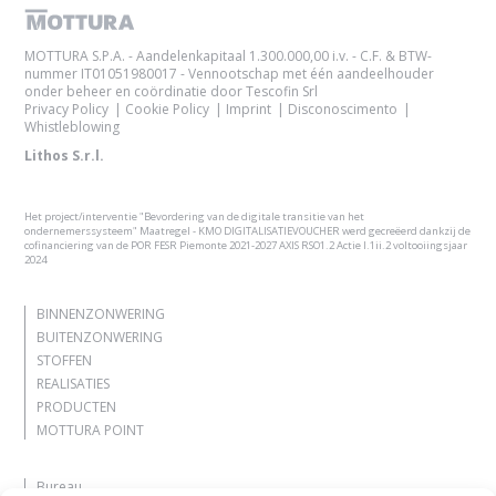
MOTTURA S.P.A. - Aandelenkapitaal 1.300.000,00 i.v. - C.F. & BTW-
nummer IT01051980017 - Vennootschap met één aandeelhouder
onder beheer en coördinatie door Tescofin Srl
Privacy Policy
Cookie Policy
Imprint
Disconoscimento
Whistleblowing
Lithos S.r.l.
Het project/interventie "Bevordering van de digitale transitie van het
ondernemerssysteem" Maatregel - KMO DIGITALISATIEVOUCHER werd gecreëerd dankzij de
cofinanciering van de POR FESR Piemonte 2021-2027 AXIS RSO1.2 Actie I.1ii.2 voltooiingsjaar
2024
BINNENZONWERING
BUITENZONWERING
STOFFEN
REALISATIES
PRODUCTEN
MOTTURA POINT
Bureau