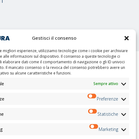
TI
Gestisci il consenso
le migliori esperienze, utilizziamo tecnologie come i cookie per archiviare
 alle informazioni sul dispositivo. Il consenso a queste tecnologie ci
di elaborare dati come il comportamento di navigazione o gli ID univoci
ito. Il mancato consenso o la revoca del consenso potrebbero avere un
Newsletter
tivo su alcune caratteristiche e funzioni.
ri
le
Sempre attivo
Iscriviti
ati
ti
ati
ze
Preferenze
tter
Seguici su:
he
Statistiche
ng
Marketing