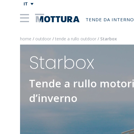
IT
TENDE DA INTERNO
home
/
outdoor
/
tende a rullo outdoor
/ Starbox
Starbox
Tende a rullo motori
d’inverno