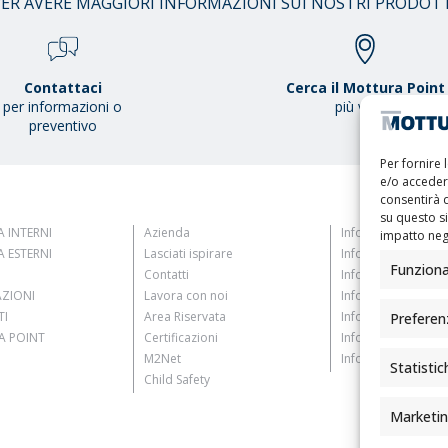
ER AVERE MAGGIORI INFORMAZIONI SUI NOSTRI PRODOT
Contattaci
Cerca il Mottura Point
per informazioni o
più vicino
preventivo
Per fornire 
e/o accedere
consentirà 
su questo s
 INTERNI
Azienda
Informativa Clienti
impatto nega
 ESTERNI
Lasciati ispirare
Informativa Fornito
Funziona
Contatti
Informativa Candid
AZIONI
Lavora con noi
Informativa Contat
TI
Area Riservata
Informativa Registr
Preferen
 POINT
Certificazioni
Informativa Newsle
M2Net
Informativa Eventi
Statistic
Child Safety
Marketi