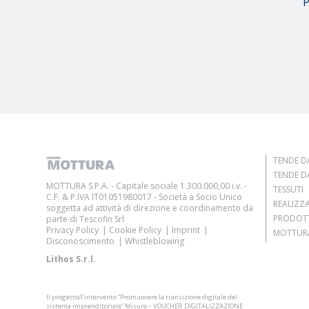
P
TENDE DA
TENDE DA
MOTTURA S.P.A. - Capitale sociale 1.300.000,00 i.v. -
TESSUTI
C.F. & P.IVA IT01051980017 - Società a Socio Unico
REALIZZ
soggetta ad attività di direzione e coordinamento da
PRODOT
parte di Tescofin Srl
Privacy Policy
Cookie Policy
Imprint
MOTTURA
Disconoscimento
Whistleblowing
Lithos S.r.l.
Il progetto/l’intervento “Promuovere la transizione digitale del
sistema imprenditoriale” Misura – VOUCHER DIGITALIZZAZIONE