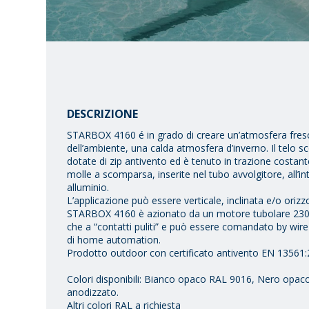
DESCRIZIONE
STARBOX 4160 é in grado di creare un’atmosfera fresca 
dell’ambiente, una calda atmosfera d’inverno. Il telo sc
dotate di zip antivento ed è tenuto in trazione costan
molle a scomparsa, inserite nel tubo avvolgitore, all’i
alluminio.
L’applicazione può essere verticale, inclinata e/o orizz
STARBOX 4160 è azionato da un motore tubolare 230 Vac
che a “contatti puliti” e può essere comandato by wire
di home automation.
Prodotto outdoor con certificato antivento EN 13561:
Colori disponibili: Bianco opaco RAL 9016, Nero opaco
anodizzato.
Altri colori RAL a richiesta