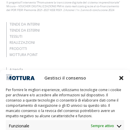
Il progetto/l’intervento “Promuovere la transizione digitale del sistema imprenditoriale”
Misura – VOUCHER DIGITALIZZAZIONE PMI è stato realizzato grazie al co-finanziamento
del POR FESR Piemonte 2021-2027 ASSE RSO1.2 Azione I.1ii.2 anno di conclusione 2024
TENDE DA INTERNI
TENDE DA ESTERNI
TESSUTI
REALIZZAZIONI
PRODOTTI
MOTTURA POINT
Azienda
Lasciati ispirare
Gestisci il consenso
Contatti
Lavora con noi
Per fornire le migliori esperienze, utilizziamo tecnologie come i cookie
Area Riservata
per archiviare e/o accedere alle informazioni sul dispositivo. Il
Certificazioni
consenso a queste tecnologie ci consentirà di elaborare dati come il
comportamento di navigazione o gli ID univoci su questo sito. Il
M2Net
mancato consenso o la revoca del consenso potrebbero avere un
Child Safety
impatto negativo su alcune caratteristiche e funzioni.
Funzionale
Sempre attivo
Informativa Clienti