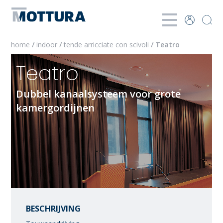
home
/
indoor
/
tende arricciate con scivoli
/ Teatro
Teatro
Dubbel kanaalsysteem voor grote
kamergordijnen
BESCHRIJVING