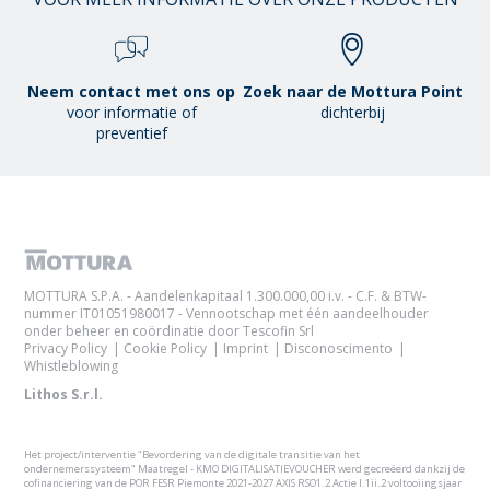
Neem contact met ons op
Zoek naar de Mottura Point
voor informatie of
dichterbij
preventief
MOTTURA S.P.A. - Aandelenkapitaal 1.300.000,00 i.v. - C.F. & BTW-
nummer IT01051980017 - Vennootschap met één aandeelhouder
onder beheer en coördinatie door Tescofin Srl
Privacy Policy
Cookie Policy
Imprint
Disconoscimento
Whistleblowing
Lithos S.r.l.
Het project/interventie "Bevordering van de digitale transitie van het
ondernemerssysteem" Maatregel - KMO DIGITALISATIEVOUCHER werd gecreëerd dankzij de
cofinanciering van de POR FESR Piemonte 2021-2027 AXIS RSO1.2 Actie I.1ii.2 voltooiingsjaar