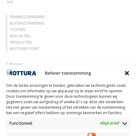
2024
BINNENZONWERING
BUITENZONWERING
STOFFEN
REALISATIES
PRODUCTEN
MOTTURA POINT
Bureau
Laat je inspireren
Beheer toestemming
Contacten
Werk met ons
Om de beste ervaringen te bieden, gebruiken we technologieën zoals
Gereserveerd gebied
cookies om informatie op uw apparaat op te slaan en/of te openen.
Certificeringen
Door toestemming te geven voor deze technologieën kunnen wij
gegevens zoals uw surfgedrag of unieke ID's op deze site verwerken.
M2Net
Het niet geven van toestemming of het intrekken van de toestemming
Child Safety
kan een negatief effect hebben op sommige kenmerken en functies.
Functioneel
Altijd actief
Customer Information
Supplier Information