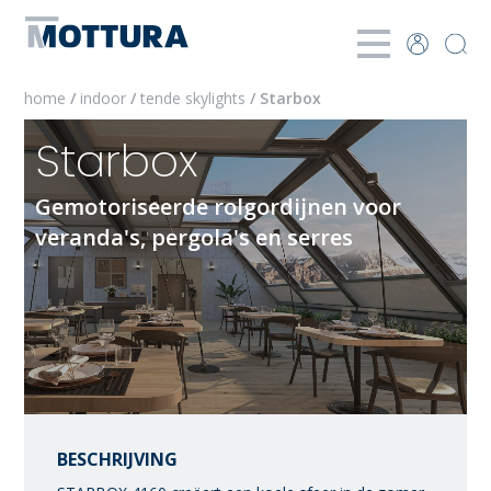
home
/
indoor
/
tende skylights
/ Starbox
Starbox
Gemotoriseerde rolgordijnen voor
veranda's, pergola's en serres
BESCHRIJVING