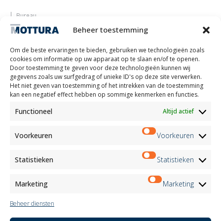
Bureau
Laat je inspireren
Beheer toestemming
Contacten
Werk met ons
Om de beste ervaringen te bieden, gebruiken we technologieën zoals
Gereserveerd gebied
cookies om informatie op uw apparaat op te slaan en/of te openen.
Certificeringen
Door toestemming te geven voor deze technologieën kunnen wij
gegevens zoals uw surfgedrag of unieke ID's op deze site verwerken.
M2Net
Het niet geven van toestemming of het intrekken van de toestemming
Child Safety
kan een negatief effect hebben op sommige kenmerken en functies.
Functioneel
Altijd actief
Customer Information
Supplier Information
Information for Candidates
Voorkeuren
Voorkeuren
Contact Information
Register Information
Statistieken
Statistieken
Newsletter Information
Events Information
Marketing
Marketing
Beheer diensten
Nieuwsbrief