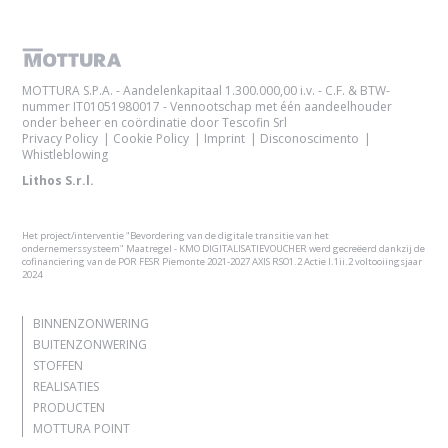
MOTTURA S.P.A. - Aandelenkapitaal 1.300.000,00 i.v. - C.F. & BTW-
nummer IT01051980017 - Vennootschap met één aandeelhouder
onder beheer en coördinatie door Tescofin Srl
Privacy Policy
Cookie Policy
Imprint
Disconoscimento
Whistleblowing
Lithos S.r.l.
Het project/interventie "Bevordering van de digitale transitie van het
ondernemerssysteem" Maatregel - KMO DIGITALISATIEVOUCHER werd gecreëerd dankzij de
cofinanciering van de POR FESR Piemonte 2021-2027 AXIS RSO1.2 Actie I.1ii.2 voltooiingsjaar
2024
BINNENZONWERING
BUITENZONWERING
STOFFEN
REALISATIES
PRODUCTEN
MOTTURA POINT