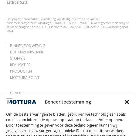
Lithos S.r.l.
Het project/interventie "Bevordering van de digitale transitie van het
ondernemerssysteem" Maatregel - KMO DIGITALISATIEVOUCHER werd gecreëerd dankzij de
cofinanciering van de POR FESR Piemonte 2021-2027 AXIS RSO1.2 Actie I.1ii.2 voltooiingsjaar
2024
BINNENZONWERING
BUITENZONWERING
STOFFEN
REALISATIES
PRODUCTEN
MOTTURA POINT
Bureau
Laat je inspireren
Beheer toestemming
Contacten
Werk met ons
Om de beste ervaringen te bieden, gebruiken we technologieën zoals
Gereserveerd gebied
cookies om informatie op uw apparaat op te slaan en/of te openen.
Certificeringen
Door toestemming te geven voor deze technologieën kunnen wij
gegevens zoals uw surfgedrag of unieke ID's op deze site verwerken.
M2Net