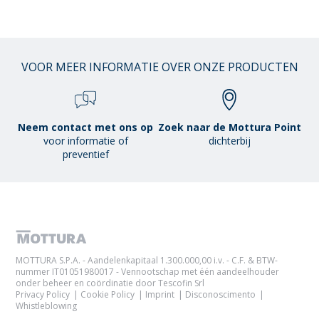
VOOR MEER INFORMATIE OVER ONZE PRODUCTEN
Neem contact met ons op
Zoek naar de Mottura Point
voor informatie of
dichterbij
preventief
MOTTURA S.P.A. - Aandelenkapitaal 1.300.000,00 i.v. - C.F. & BTW-
nummer IT01051980017 - Vennootschap met één aandeelhouder
onder beheer en coördinatie door Tescofin Srl
Privacy Policy
Cookie Policy
Imprint
Disconoscimento
Whistleblowing