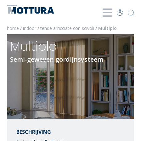
home
/
indoor
/
tende arricciate con scivoli
/ Multiplo
Multiplo
Semi-geweven gordijnsysteem
BESCHRIJVING