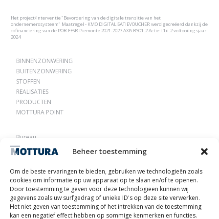
Het project/interventie "Bevordering van de digitale transitie van het
ondernemerssysteem" Maatregel - KMO DIGITALISATIEVOUCHER werd gecreëerd dankzij de
cofinanciering van de POR FESR Piemonte 2021-2027 AXIS RSO1.2 Actie I.1ii.2 voltooiingsjaar
2024
BINNENZONWERING
BUITENZONWERING
STOFFEN
REALISATIES
PRODUCTEN
MOTTURA POINT
Bureau
Laat je inspireren
Beheer toestemming
Contacten
Werk met ons
Om de beste ervaringen te bieden, gebruiken we technologieën zoals
Gereserveerd gebied
cookies om informatie op uw apparaat op te slaan en/of te openen.
Certificeringen
Door toestemming te geven voor deze technologieën kunnen wij
gegevens zoals uw surfgedrag of unieke ID's op deze site verwerken.
M2Net
Het niet geven van toestemming of het intrekken van de toestemming
Child Safety
kan een negatief effect hebben op sommige kenmerken en functies.