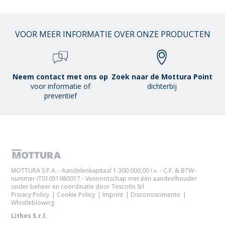
VOOR MEER INFORMATIE OVER ONZE PRODUCTEN
Neem contact met ons op
Zoek naar de Mottura Point
voor informatie of
dichterbij
preventief
MOTTURA S.P.A. - Aandelenkapitaal 1.300.000,00 i.v. - C.F. & BTW-
nummer IT01051980017 - Vennootschap met één aandeelhouder
onder beheer en coördinatie door Tescofin Srl
Privacy Policy
Cookie Policy
Imprint
Disconoscimento
Whistleblowing
Lithos S.r.l.