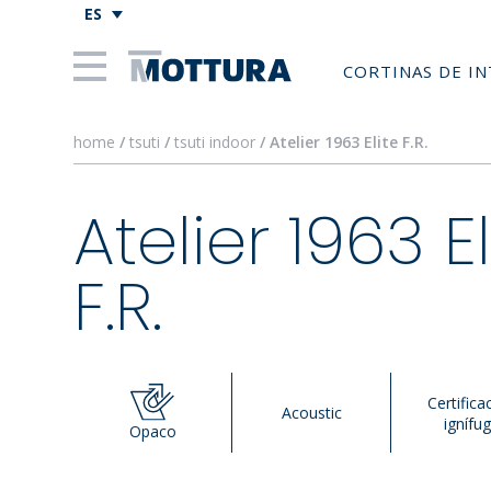
ES
CORTINAS DE I
home
/
tsuti
/
tsuti indoor
/ Atelier 1963 Elite F.R.
Atelier 1963 El
F.R.
Certifica
Acoustic
ignífu
Opaco