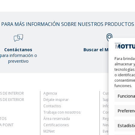
PARA MÁS INFORMACIÓN SOBRE NUESTROS PRODUCTOS
Contáctanos
Buscar el Mottura Poin
para información o
Para brinda
preventivo
almacenar y
tecnologías
o identifica
consentimie
funciones.
S DE INTERIOR
Agencia
Customer Informat
Funciona
S DE EXTERIOR
Déjate inspirar
Supplier Informati
Contactos
Information for C
Preferen
Trabaja con nosotros
Contact Informati
TOS
Área reservada
Register Informati
 POINT
Certificaciones
Newsletter Inform
Estadíst
M2Net
Events Information