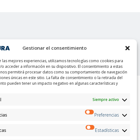
Gestionar el consentimiento
t
r las mejores experiencias, utilizamos tecnologías como cookies para
/o acceder a información en su dispositivo. El consentimiento a estas
 nos permitirá procesar datos como su comportamiento de navegación
ciones únicas en este sitio. La falta de consentimiento o la retirada del
nto pueden tener un impacto negativo en algunas características y
ion
Boletin informativo
l
Siempre activo
on
Inscríbete
andidates
cias
Preferencias
on
on
ation
icas
Estadísticas
Siga con nosotros: