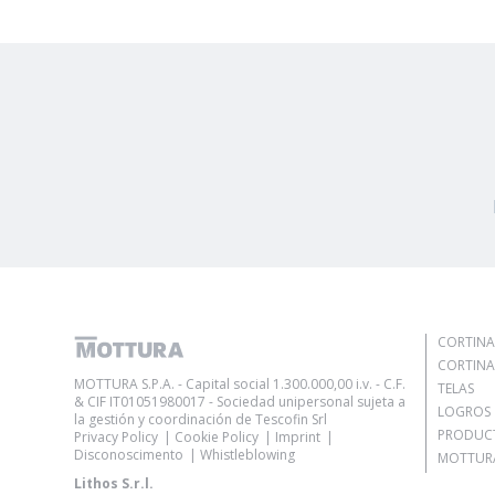
CORTINA
CORTINA
MOTTURA S.P.A. - Capital social 1.300.000,00 i.v. - C.F.
TELAS
& CIF IT01051980017 - Sociedad unipersonal sujeta a
LOGROS
la gestión y coordinación de Tescofin Srl
PRODUC
Privacy Policy
Cookie Policy
Imprint
Disconoscimento
Whistleblowing
MOTTURA
Lithos S.r.l.