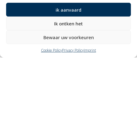
MOTTURA POINT
ik aanvaard
Bureau
Ik ontken het
Laat je inspireren
Contacten
Bewaar uw voorkeuren
Werk met ons
Gereserveerd gebied
Certificeringen
Cookie Policy
Privacy Policy
Imprint
M2Net
Child Safety
Customer Information
Supplier Information
Information for Candidates
Contact Information
Register Information
Newsletter Information
Events Information