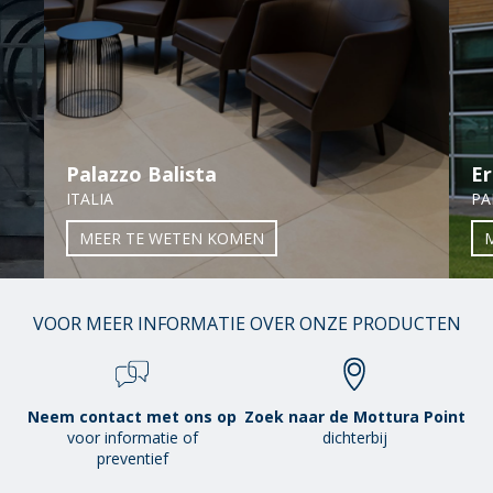
Palazzo Balista
Er
ITALIA
PA
MEER TE WETEN KOMEN
01
VOOR MEER INFORMATIE OVER ONZE PRODUCTEN
/
38
Neem contact met ons op
Zoek naar de Mottura Point
voor informatie of
dichterbij
preventief