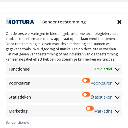
Beheer toestemming
Om de beste ervaringen te bieden, gebruiken we technologieën zoals
MOTTURA S.P.A. - Aandelenkapitaal 1.300.000,00 i.v. - C.F. & BTW-
nummer IT01051980017 - Vennootschap met één aandeelhouder
cookies om informatie op uw apparaat op te slaan en/of te openen.
onder beheer en coördinatie door Tescofin Srl
Door toestemming te geven voor deze technologieën kunnen wij
Privacy Policy
Cookie Policy
Imprint
Disconoscimento
gegevens zoals uw surfgedrag of unieke ID's op deze site verwerken.
Whistleblowing
Het niet geven van toestemming of het intrekken van de toestemming
kan een negatief effect hebben op sommige kenmerken en functies.
Lithos S.r.l.
Functioneel
Altijd actief
Het project/interventie "Bevordering van de digitale transitie van het
ondernemerssysteem" Maatregel - KMO DIGITALISATIEVOUCHER werd gecreëerd dankzij de
Voorkeuren
Voorkeuren
cofinanciering van de POR FESR Piemonte 2021-2027 AXIS RSO1.2 Actie I.1ii.2 voltooiingsjaar
2024
Statistieken
Statistieken
BINNENZONWERING
BUITENZONWERING
Marketing
Marketing
STOFFEN
REALISATIES
Beheer diensten
PRODUCTEN