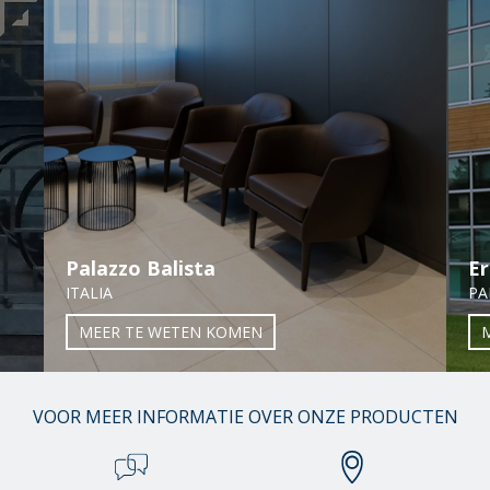
Palazzo Balista
Er
ITALIA
PA
MEER TE WETEN KOMEN
01
VOOR MEER INFORMATIE OVER ONZE PRODUCTEN
/
38