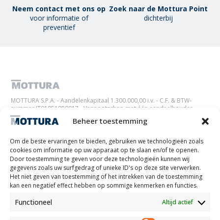
Neem contact met ons op
Zoek naar de Mottura Point
voor informatie of
dichterbij
preventief
MOTTURA S.P.A. - Aandelenkapitaal 1.300.000,00 i.v. - C.F. & BTW-
nummer IT01051980017 - Vennootschap met één aandeelhouder
onder beheer en coördinatie door Tescofin Srl
Beheer toestemming
Privacy Policy
Cookie Policy
Imprint
Disconoscimento
Whistleblowing
Om de beste ervaringen te bieden, gebruiken we technologieën zoals
Lithos S.r.l.
cookies om informatie op uw apparaat op te slaan en/of te openen.
Door toestemming te geven voor deze technologieën kunnen wij
gegevens zoals uw surfgedrag of unieke ID's op deze site verwerken.
Het project/interventie "Bevordering van de digitale transitie van het
Het niet geven van toestemming of het intrekken van de toestemming
ondernemerssysteem" Maatregel - KMO DIGITALISATIEVOUCHER werd gecreëerd dankzij de
kan een negatief effect hebben op sommige kenmerken en functies.
cofinanciering van de POR FESR Piemonte 2021-2027 AXIS RSO1.2 Actie I.1ii.2 voltooiingsjaar
2024
Functioneel
Altijd actief
BINNENZONWERING