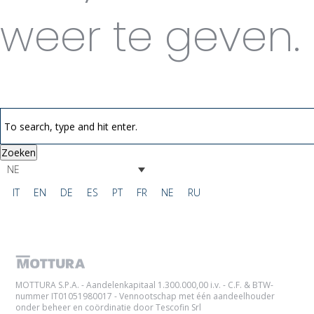
weer te geven.
Zoeken
NE
IT
EN
DE
ES
PT
FR
NE
RU
MOTTURA S.P.A. - Aandelenkapitaal 1.300.000,00 i.v. - C.F. & BTW-
nummer IT01051980017 - Vennootschap met één aandeelhouder
onder beheer en coördinatie door Tescofin Srl