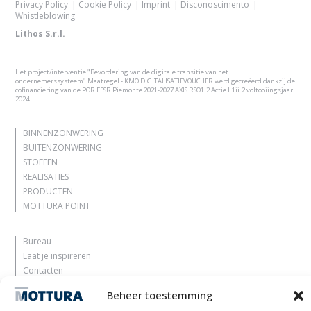
Privacy Policy
Cookie Policy
Imprint
Disconoscimento
Whistleblowing
Lithos S.r.l.
Het project/interventie "Bevordering van de digitale transitie van het
ondernemerssysteem" Maatregel - KMO DIGITALISATIEVOUCHER werd gecreëerd dankzij de
cofinanciering van de POR FESR Piemonte 2021-2027 AXIS RSO1.2 Actie I.1ii.2 voltooiingsjaar
2024
BINNENZONWERING
BUITENZONWERING
STOFFEN
REALISATIES
PRODUCTEN
MOTTURA POINT
Bureau
Laat je inspireren
Contacten
Werk met ons
Beheer toestemming
Gereserveerd gebied