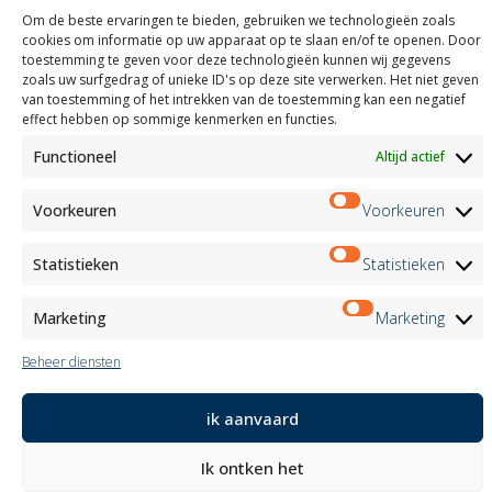
Certificeringen
Om de beste ervaringen te bieden, gebruiken we technologieën zoals
M2Net
cookies om informatie op uw apparaat op te slaan en/of te openen. Door
Child Safety
toestemming te geven voor deze technologieën kunnen wij gegevens
zoals uw surfgedrag of unieke ID's op deze site verwerken. Het niet geven
van toestemming of het intrekken van de toestemming kan een negatief
Customer Information
effect hebben op sommige kenmerken en functies.
Supplier Information
Information for Candidates
Functioneel
Altijd actief
Contact Information
Register Information
Voorkeuren
Voorkeuren
Newsletter Information
Events Information
Statistieken
Statistieken
Marketing
Marketing
Nieuwsbrief
Beheer diensten
Aanmelden
ik aanvaard
Volg ons op:
Ik ontken het