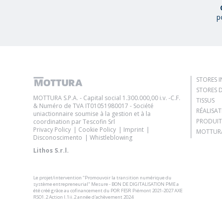
p
STORES I
STORES D
MOTTURA S.P.A. - Capital social 1.300.000,00 i.v. -C.F.
TISSUS
& Numéro de TVA IT01051980017 - Société
RÉALISA
uniactionnaire soumise à la gestion et à la
PRODUIT
coordination par Tescofin Srl
Privacy Policy
Cookie Policy
Imprint
MOTTURA
Disconoscimento
Whistleblowing
Lithos S.r.l.
Le projet/intervention "Promouvoir la transition numérique du
système entrepreneurial" Mesure - BON DE DIGITALISATION PME a
été créé grâce au cofinancement du POR FESR Piémont 2021-2027 AXE
RSO1.2 Action I.1ii.2 année d'achèvement 2024