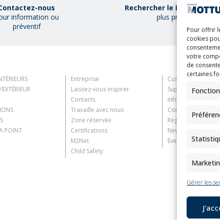
Contactez-nous
Rechercher le Mottura Poi
our information ou
plus proche
préventif
Pour offrir 
cookies pou
consentemen
votre compo
de consente
certaines fo
NTÉRIEURS
Entreprise
Customer Informat
’EXTÉRIEUR
Laissez-vous inspirer
Supplier Informati
Fonction
Contacts
Information for C
TIONS
Travaille avec nous
Contact Informati
Préféren
S
Zone réservée
Register Informati
 POINT
Certifications
Newsletter Inform
Statisti
M2Net
Events Information
Child Safety
Marketi
Gérer les se
J'ac