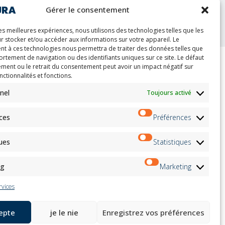
nt
Gérer le consentement
les meilleures expériences, nous utilisons des technologies telles que les
r stocker et/ou accéder aux informations sur votre appareil. Le
t à ces technologies nous permettra de traiter des données telles que
rtement de navigation ou des identifiants uniques sur ce site. Le défaut
ment ou le retrait du consentement peut avoir un impact négatif sur
nctionnalités et fonctions.
ion
Bulletin
on
nel
Toujours activé
S'inscrire
andidates
on
ces
Préférences
on
ation
Suivez-nous sur:
ques
Statistiques
ng
Marketing
rvices
cepte
je le nie
Enregistrez vos préférences