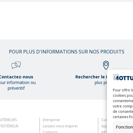
POUR PLUS D'INFORMATIONS SUR NOS PRODUITS
Contactez-nous
Rechercher le Mottura Poi
our information ou
plus proche
préventif
Pour offrir 
cookies pou
consentemen
votre compo
de consente
certaines fo
NTÉRIEURS
Entreprise
Customer Informat
’EXTÉRIEUR
Laissez-vous inspirer
Supplier Informati
Fonction
Contacts
Information for C