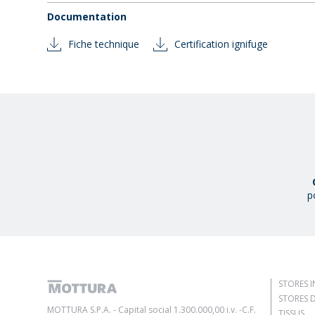
Documentation
Fiche technique
Certification ignifuge
p
STORES I
STORES D
MOTTURA S.P.A. - Capital social 1.300.000,00 i.v. -C.F.
TISSUS