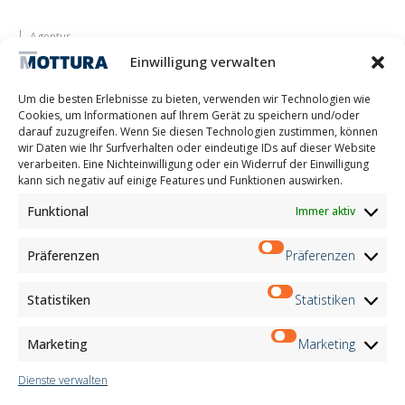
Agentur
Lassen Sie sich inspirieren
Einwilligung verwalten
Kontakte
Arbeite mit uns
Um die besten Erlebnisse zu bieten, verwenden wir Technologien wie
Reservierter Bereich
Cookies, um Informationen auf Ihrem Gerät zu speichern und/oder
Zertifizierungen
darauf zuzugreifen. Wenn Sie diesen Technologien zustimmen, können
wir Daten wie Ihr Surfverhalten oder eindeutige IDs auf dieser Website
M2Net
verarbeiten. Eine Nichteinwilligung oder ein Widerruf der Einwilligung
Child Safety
kann sich negativ auf einige Features und Funktionen auswirken.
Funktional
Immer aktiv
Customer Information
Supplier Information
Information for Candidates
Präferenzen
Präferenzen
Contact Information
Register Information
Statistiken
Statistiken
Newsletter Information
Events Information
Marketing
Marketing
Dienste verwalten
Newsletter