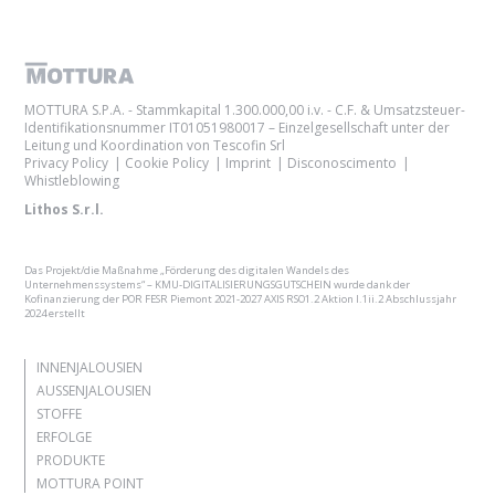
MOTTURA S.P.A. - Stammkapital 1.300.000,00 i.v. - C.F. & Umsatzsteuer-
Identifikationsnummer IT01051980017 – Einzelgesellschaft unter der
Leitung und Koordination von Tescofin Srl
Privacy Policy
Cookie Policy
Imprint
Disconoscimento
Whistleblowing
Lithos S.r.l.
Das Projekt/die Maßnahme „Förderung des digitalen Wandels des
Unternehmenssystems“ – KMU-DIGITALISIERUNGSGUTSCHEIN wurde dank der
Kofinanzierung der POR FESR Piemont 2021-2027 AXIS RSO1.2 Aktion I.1ii.2 Abschlussjahr
2024 erstellt
INNENJALOUSIEN
AUSSENJALOUSIEN
STOFFE
ERFOLGE
PRODUKTE
MOTTURA POINT