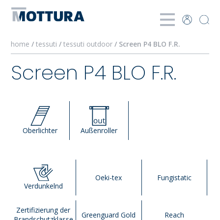
home
/
tessuti
/
tessuti outdoor
/ Screen P4 BLO F.R.
Screen P4 BLO F.R.
Oberlichter
Außenroller
Oeki-tex
Fungistatic
Verdunkelnd
Zertifizierung der
Greenguard Gold
Reach
Brandschutzklasse