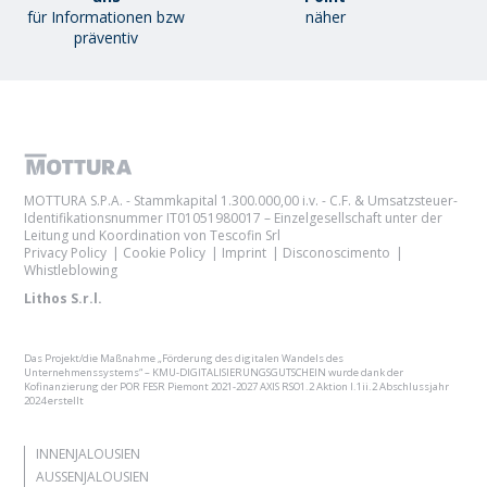
für Informationen bzw
näher
präventiv
MOTTURA S.P.A. - Stammkapital 1.300.000,00 i.v. - C.F. & Umsatzsteuer-
Identifikationsnummer IT01051980017 – Einzelgesellschaft unter der
Leitung und Koordination von Tescofin Srl
Privacy Policy
Cookie Policy
Imprint
Disconoscimento
Whistleblowing
Lithos S.r.l.
Das Projekt/die Maßnahme „Förderung des digitalen Wandels des
Unternehmenssystems“ – KMU-DIGITALISIERUNGSGUTSCHEIN wurde dank der
Kofinanzierung der POR FESR Piemont 2021-2027 AXIS RSO1.2 Aktion I.1ii.2 Abschlussjahr
2024 erstellt
INNENJALOUSIEN
AUSSENJALOUSIEN