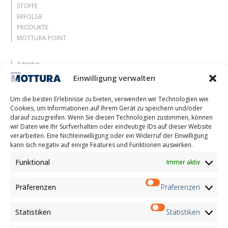
STOFFE
ERFOLGE
PRODUKTE
MOTTURA POINT
Agentur
Lassen Sie sich inspirieren
Einwilligung verwalten
Kontakte
Arbeite mit uns
Um die besten Erlebnisse zu bieten, verwenden wir Technologien wie
Reservierter Bereich
Cookies, um Informationen auf Ihrem Gerät zu speichern und/oder
Zertifizierungen
darauf zuzugreifen. Wenn Sie diesen Technologien zustimmen, können
wir Daten wie Ihr Surfverhalten oder eindeutige IDs auf dieser Website
M2Net
verarbeiten. Eine Nichteinwilligung oder ein Widerruf der Einwilligung
Child Safety
kann sich negativ auf einige Features und Funktionen auswirken.
Funktional
Immer aktiv
Customer Information
Supplier Information
Information for Candidates
Präferenzen
Präferenzen
Contact Information
Register Information
Statistiken
Statistiken
Newsletter Information