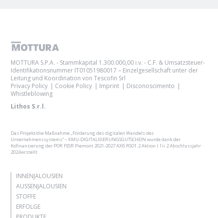
MOTTURA S.P.A. - Stammkapital 1.300.000,00 i.v. - C.F. & Umsatzsteuer-
Identifikationsnummer IT01051980017 – Einzelgesellschaft unter der
Leitung und Koordination von Tescofin Srl
Privacy Policy
Cookie Policy
Imprint
Disconoscimento
Whistleblowing
Lithos S.r.l.
Das Projekt/die Maßnahme „Förderung des digitalen Wandels des
Unternehmenssystems“ – KMU-DIGITALISIERUNGSGUTSCHEIN wurde dank der
Kofinanzierung der POR FESR Piemont 2021-2027 AXIS RSO1.2 Aktion I.1ii.2 Abschlussjahr
2024 erstellt
INNENJALOUSIEN
AUSSENJALOUSIEN
STOFFE
ERFOLGE
PRODUKTE