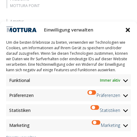
MOTTURA POINT
Agentur
Lassen Sie sich inspirieren
Einwilligung verwalten
Kontakte
Arbeite mit uns
Um die besten Erlebnisse zu bieten, verwenden wir Technologien wie
Reservierter Bereich
Cookies, um Informationen auf Ihrem Gerät zu speichern und/oder
Zertifizierungen
darauf zuzugreifen. Wenn Sie diesen Technologien zustimmen, können
wir Daten wie Ihr Surfverhalten oder eindeutige IDs auf dieser Website
M2Net
verarbeiten. Eine Nichteinwilligung oder ein Widerruf der Einwilligung
Child Safety
kann sich negativ auf einige Features und Funktionen auswirken.
Funktional
Immer aktiv
Customer Information
Supplier Information
Information for Candidates
Präferenzen
Präferenzen
Contact Information
Register Information
Statistiken
Statistiken
Newsletter Information
Events Information
Marketing
Marketing