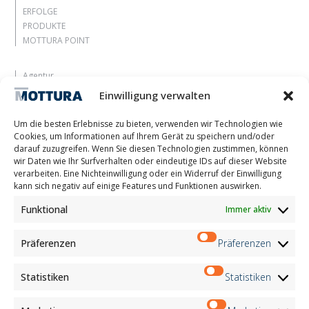
ERFOLGE
PRODUKTE
MOTTURA POINT
Agentur
Lassen Sie sich inspirieren
Einwilligung verwalten
Kontakte
Arbeite mit uns
Um die besten Erlebnisse zu bieten, verwenden wir Technologien wie
Reservierter Bereich
Cookies, um Informationen auf Ihrem Gerät zu speichern und/oder
Zertifizierungen
darauf zuzugreifen. Wenn Sie diesen Technologien zustimmen, können
wir Daten wie Ihr Surfverhalten oder eindeutige IDs auf dieser Website
M2Net
verarbeiten. Eine Nichteinwilligung oder ein Widerruf der Einwilligung
Child Safety
kann sich negativ auf einige Features und Funktionen auswirken.
Funktional
Immer aktiv
Customer Information
Supplier Information
Information for Candidates
Präferenzen
Präferenzen
Contact Information
Register Information
Statistiken
Statistiken
Newsletter Information
Events Information