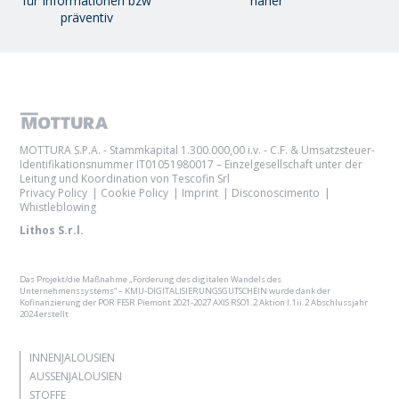
für Informationen bzw
näher
präventiv
MOTTURA S.P.A. - Stammkapital 1.300.000,00 i.v. - C.F. & Umsatzsteuer-
Identifikationsnummer IT01051980017 – Einzelgesellschaft unter der
Leitung und Koordination von Tescofin Srl
Privacy Policy
Cookie Policy
Imprint
Disconoscimento
Whistleblowing
Lithos S.r.l.
Das Projekt/die Maßnahme „Förderung des digitalen Wandels des
Unternehmenssystems“ – KMU-DIGITALISIERUNGSGUTSCHEIN wurde dank der
Kofinanzierung der POR FESR Piemont 2021-2027 AXIS RSO1.2 Aktion I.1ii.2 Abschlussjahr
2024 erstellt
INNENJALOUSIEN
AUSSENJALOUSIEN
STOFFE