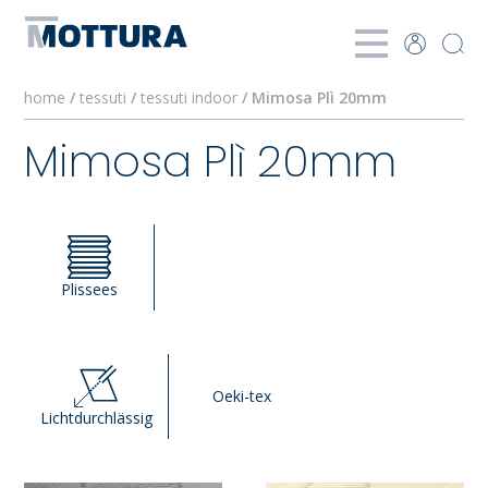
home
/
tessuti
/
tessuti indoor
/ Mimosa Plì 20mm
Mimosa Plì 20mm
Plissees
Oeki-tex
Lichtdurchlässig