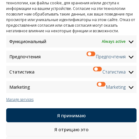
технологии, как файлы cookie, для хранения и/или доступа к
Child Safety
информации на вашем устройстве. Согласие на эти технологии
позволит нам обрабатывать такие данные, как ваше поведение при
просмотре или уникальные идентификаторы на этом сайте. Отказ от
Customer Information
предоставления согласия или отзыв согласия могут оказать
Supplier Information
негативное влияние на некоторые функции и возможности.
Information for Candidates
Contact Information
Функциональный
Always active
Register Information
Newsletter Information
Предпочтения
Предпочтения
Events Information
Статистика
Статистика
Новостная рассылка
Marketing
Marketing
Зарегистрироваться
Manage services
Я принимаю
Подпишитесь на нас в:
Я отрицаю это