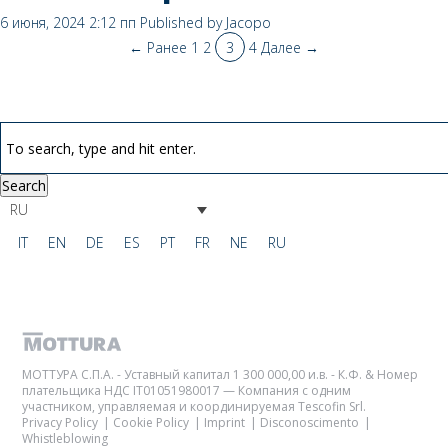
6 июня, 2024 2:12 пп
Published by
Jacopo
← Ранее
1
2
3
4
Далее →
Search
RU
IT
EN
DE
ES
PT
FR
NE
RU
МОТТУРА С.П.А. - Уставный капитал 1 300 000,00 и.в. - К.Ф. & Номер
плательщика НДС IT01051980017 — Компания с одним
участником, управляемая и координируемая Tescofin Srl.
Privacy Policy
Cookie Policy
Imprint
Disconoscimento
Whistleblowing