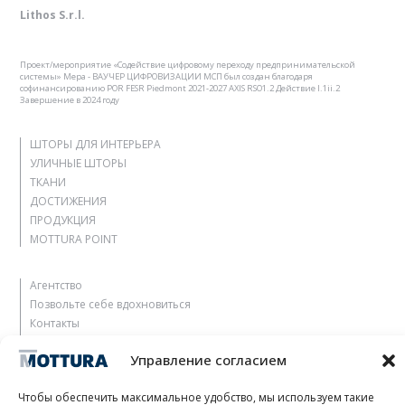
Lithos S.r.l.
Проект/мероприятие «Содействие цифровому переходу предпринимательской
системы» Мера - ВАУЧЕР ЦИФРОВИЗАЦИИ МСП был создан благодаря
софинансированию POR FESR Piedmont 2021-2027 AXIS RSO1.2 Действие I.1ii.2
Завершение в 2024 году
ШТОРЫ ДЛЯ ИНТЕРЬЕРА
УЛИЧНЫЕ ШТОРЫ
ТКАНИ
ДОСТИЖЕНИЯ
ПРОДУКЦИЯ
MOTTURA POINT
Агентство
Позвольте себе вдохновиться
Контакты
Работать с нами
Управление согласием
Зарезервированная зона
Сертификация
Чтобы обеспечить максимальное удобство, мы используем такие
M2Net