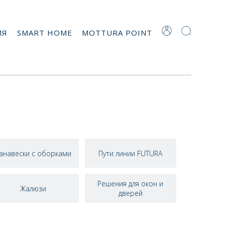
ИЯ
SMART HOME
MOTTURA POINT
анавески с оборками
Пути линии FUTURA
Решения для окон и
Жалюзи
дверей