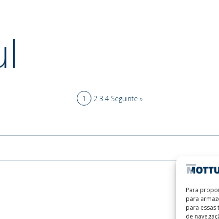
l
1
2
3
4
Seguinte »
Para propor
para armaze
para essas
de navegaçã