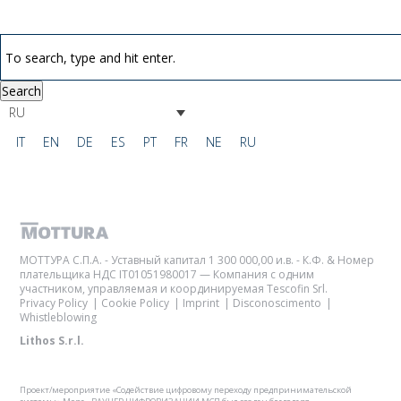
Search
RU
IT
EN
DE
ES
PT
FR
NE
RU
МОТТУРА С.П.А. - Уставный капитал 1 300 000,00 и.в. - К.Ф. & Номер
плательщика НДС IT01051980017 — Компания с одним
участником, управляемая и координируемая Tescofin Srl.
Privacy Policy
Cookie Policy
Imprint
Disconoscimento
Whistleblowing
Lithos S.r.l.
Проект/мероприятие «Содействие цифровому переходу предпринимательской