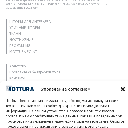
системы» Мера - ВАУЧЕР ЦИФРОВИЗАЦИИ МСП был создан благодаря
софинансированию POR FESR Piedmont 2021-2027 AXIS RSO1.2 Действие I.1ii.2
Завершение в 2024 году
ШТОРЫ ДЛЯ ИНТЕРЬЕРА
УЛИЧНЫЕ ШТОРЫ
ТКАНИ
ДОСТИЖЕНИЯ
ПРОДУКЦИЯ
MOTTURA POINT
Агентство
Позвольте себе вдохновиться
Контакты
Работать с нами
Управление согласием
Зарезервированная зона
Сертификация
Чтобы обеспечить максимальное удобство, мы используем такие
M2Net
технологии, как файлы cookie, для хранения и/или доступа к
Child Safety
информации на вашем устройстве. Согласие на эти технологии
позволит нам обрабатывать такие данные, как ваше поведение при
просмотре или уникальные идентификаторы на этом сайте. Отказ от
Customer Information
предоставления согласия или отзыв согласия могут оказать