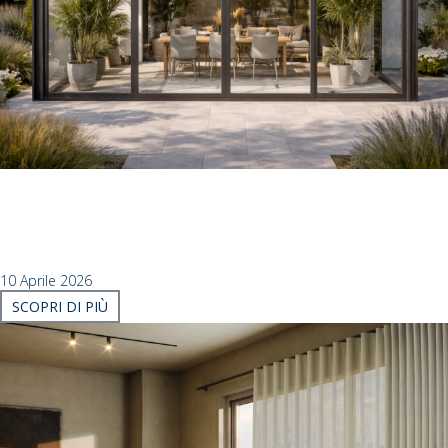
Un solo standard, infiniti sistemi: la rivoluzione
dell’integrazione firmata Mottura
IL COMFORT INIZIA DAL DIVANO: LA LUCE PERFETTA CON UN
SEMPLICE TOCCO OGGI, GESTIRE IL BENESSERE ...
10 Aprile 2026
SCOPRI DI PIÙ