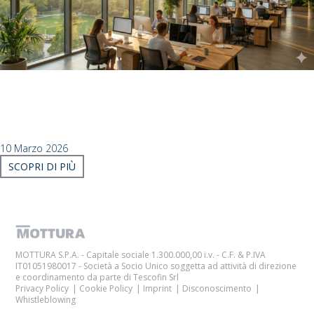
Certificazioni LEED: il contributo del Visual
Comfort
SCOPRI COME IL VISUAL COMFORT CONTRIBUISCE ALLE
CERTIFICAZIONI LEED: CONTROLLO DINAMICO DELLA LUCE.
10 Marzo 2026
SCOPRI DI PIÙ
MOTTURA S.P.A. - Capitale sociale 1.300.000,00 i.v. - C.F. & P.IVA
IT01051980017 - Società a Socio Unico soggetta ad attività di direzione
e coordinamento da parte di Tescofin Srl
Privacy Policy
Cookie Policy
Imprint
Disconoscimento
Whistleblowing