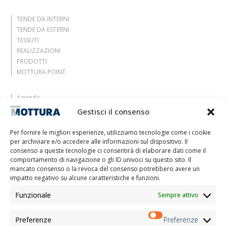
TENDE DA INTERNI
TENDE DA ESTERNI
TESSUTI
REALIZZAZIONI
PRODOTTI
MOTTURA POINT
Azienda
Lasciati ispirare
Gestisci il consenso
Contatti
Lavora con noi
Per fornire le migliori esperienze, utilizziamo tecnologie come i cookie
Area Riservata
per archiviare e/o accedere alle informazioni sul dispositivo. Il
Certificazioni
consenso a queste tecnologie ci consentirà di elaborare dati come il
comportamento di navigazione o gli ID univoci su questo sito. Il
M2Net
mancato consenso o la revoca del consenso potrebbero avere un
Child Safety
impatto negativo su alcune caratteristiche e funzioni.
Funzionale
Sempre attivo
Informativa Clienti
Informativa Fornitori
Informativa Candidati
Preferenze
Preferenze