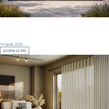
Un solo standard, infiniti sistemi: la rivoluzione
dell’integrazione firmata Mottura
IL COMFORT INIZIA DAL DIVANO: LA LUCE PERFETTA CON UN
SEMPLICE TOCCO OGGI, GESTIRE IL BENESSERE ...
10 Aprile 2026
SCOPRI DI PIÙ