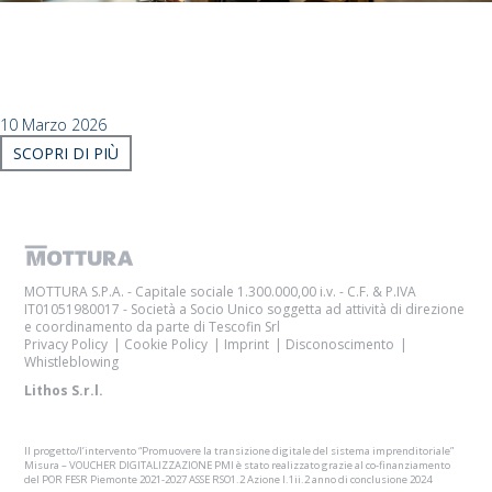
Certificazioni LEED: il contributo del Visual
Comfort
SCOPRI COME IL VISUAL COMFORT CONTRIBUISCE ALLE
CERTIFICAZIONI LEED: CONTROLLO DINAMICO DELLA LUCE.
10 Marzo 2026
SCOPRI DI PIÙ
MOTTURA S.P.A. - Capitale sociale 1.300.000,00 i.v. - C.F. & P.IVA
IT01051980017 - Società a Socio Unico soggetta ad attività di direzione
e coordinamento da parte di Tescofin Srl
Privacy Policy
Cookie Policy
Imprint
Disconoscimento
Whistleblowing
Lithos S.r.l.
Il progetto/l’intervento “Promuovere la transizione digitale del sistema imprenditoriale”
Misura – VOUCHER DIGITALIZZAZIONE PMI è stato realizzato grazie al co-finanziamento
del POR FESR Piemonte 2021-2027 ASSE RSO1.2 Azione I.1ii.2 anno di conclusione 2024