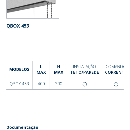
QBOX 453
L
H
INSTALAÇÃO
COMANDO
MODELOS
MAX
MAX
TETO/PAREDE
CORRENTE
QBOX 453
400
300
◯
◯
Documentação