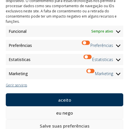
dispositivo. O consentimento para essas tecnologias nos permitirá
Certificações
processar dados como seu comportamento de navegação ou IDs
exclusivos neste site. A falta de consentimento ou a retirada do
M2Net
consentimento pode ter um impacto negativo em alguns recursos e
Child Safety
funções.
Funcional
Sempre ativo
Customer Information
Supplier Information
Information for Candidates
Preferências
Preferências
Contact Information
Register Information
Estatisticas
Estatisticas
Newsletter Information
Events Information
Marketing
Marketing
Gerir serviços
Boletim de Notícias
aceito
Inscrever-se
eu nego
Siga-nos no:
Salve suas preferências