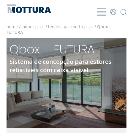
home
/
indoor pt pt
/
tende a pacchetto pt pt
/ Qbox –
FUTURA
Qbox – FUTURA
Sistema de concepção para estores
rebatíveis com caixa visível