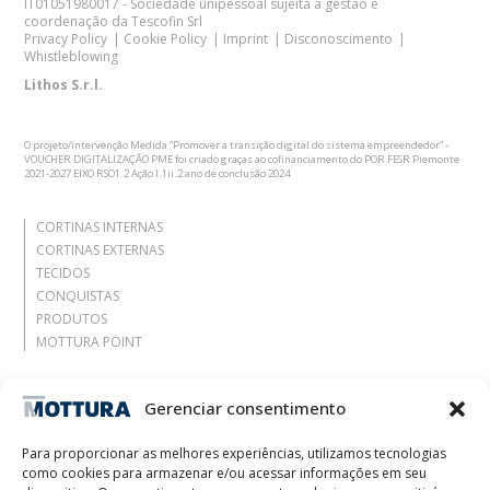
IT01051980017 - Sociedade unipessoal sujeita à gestão e
coordenação da Tescofin Srl
Privacy Policy
Cookie Policy
Imprint
Disconoscimento
Whistleblowing
Lithos S.r.l.
O projeto/intervenção Medida “Promover a transição digital do sistema empreendedor” -
VOUCHER DIGITALIZAÇÃO PME foi criado graças ao cofinanciamento do POR FESR Piemonte
2021-2027 EIXO RSO1.2 Ação I.1ii.2 ano de conclusão 2024
CORTINAS INTERNAS
CORTINAS EXTERNAS
TECIDOS
CONQUISTAS
PRODUTOS
MOTTURA POINT
Agência
Gerenciar consentimento
Deixe-se inspirar
Contatos
Para proporcionar as melhores experiências, utilizamos tecnologias
Trabalhe Conosco
como cookies para armazenar e/ou acessar informações em seu
Área Reservada