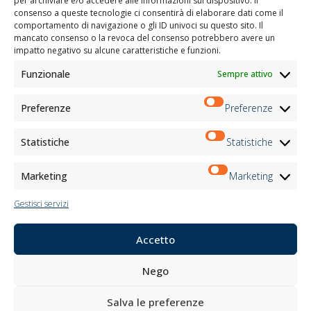
per archiviare e/o accedere alle informazioni sul dispositivo. Il
Certificazioni
consenso a queste tecnologie ci consentirà di elaborare dati come il
comportamento di navigazione o gli ID univoci su questo sito. Il
M2Net
mancato consenso o la revoca del consenso potrebbero avere un
Child Safety
impatto negativo su alcune caratteristiche e funzioni.
Funzionale
Sempre attivo
Informativa Clienti
Informativa Fornitori
Informativa Candidati
Preferenze
Preferenze
Informativa Contatti
Informativa Registrati
Statistiche
Statistiche
Informativa Newsletter
Informativa Eventi
Marketing
Marketing
Gestisci servizi
Newsletter
Accetto
Iscriviti
Nego
Seguici su:
Salva le preferenze