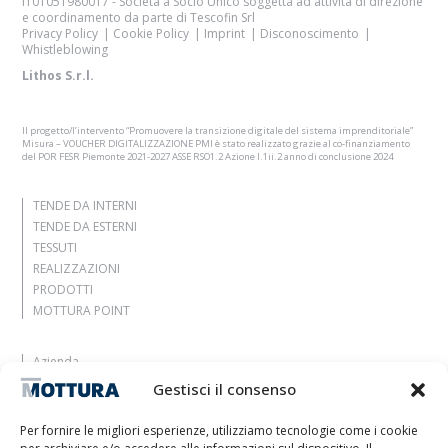
IT01051980017 - Società a Socio Unico soggetta ad attività di direzione
e coordinamento da parte di Tescofin Srl
Privacy Policy
Cookie Policy
Imprint
Disconoscimento
Whistleblowing
Lithos S.r.l.
Il progetto/l’intervento “Promuovere la transizione digitale del sistema imprenditoriale”
Misura – VOUCHER DIGITALIZZAZIONE PMI è stato realizzato grazie al co-finanziamento
del POR FESR Piemonte 2021-2027 ASSE RSO1.2 Azione I.1ii.2 anno di conclusione 2024
TENDE DA INTERNI
TENDE DA ESTERNI
TESSUTI
REALIZZAZIONI
PRODOTTI
MOTTURA POINT
Azienda
Lasciati ispirare
Gestisci il consenso
Contatti
Lavora con noi
Per fornire le migliori esperienze, utilizziamo tecnologie come i cookie
Area Riservata