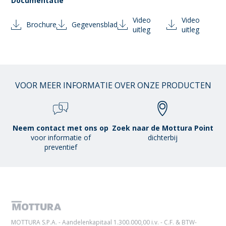
Documentatie
Video
Video
Brochure
Gegevensblad
uitleg
uitleg
VOOR MEER INFORMATIE OVER ONZE PRODUCTEN
Neem contact met ons op
Zoek naar de Mottura Point
voor informatie of
dichterbij
preventief
MOTTURA S.P.A. - Aandelenkapitaal 1.300.000,00 i.v. - C.F. & BTW-