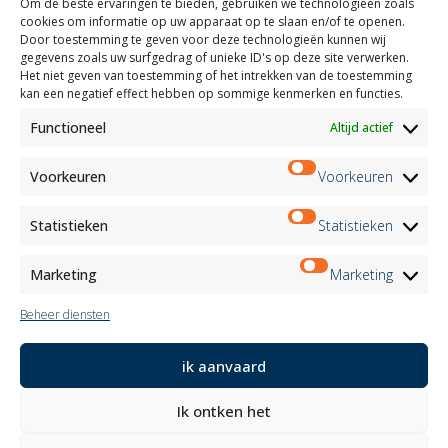
Om de beste ervaringen te bieden, gebruiken we technologieën zoals
Gereserveerd gebied
cookies om informatie op uw apparaat op te slaan en/of te openen.
Certificeringen
Door toestemming te geven voor deze technologieën kunnen wij
gegevens zoals uw surfgedrag of unieke ID's op deze site verwerken.
M2Net
Het niet geven van toestemming of het intrekken van de toestemming
Child Safety
kan een negatief effect hebben op sommige kenmerken en functies.
Functioneel
Altijd actief
Customer Information
Supplier Information
Information for Candidates
Voorkeuren
Voorkeuren
Contact Information
Register Information
Statistieken
Statistieken
Newsletter Information
Events Information
Marketing
Marketing
Beheer diensten
Nieuwsbrief
ik aanvaard
Aanmelden
Ik ontken het
Volg ons op: