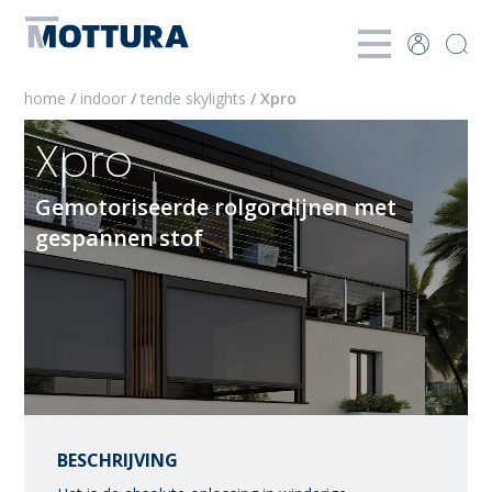
home
/
indoor
/
tende skylights
/ Xpro
Xpro
Gemotoriseerde rolgordijnen met
gespannen stof
BESCHRIJVING