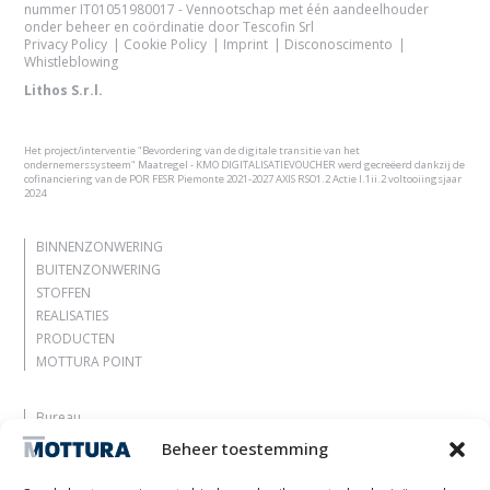
nummer IT01051980017 - Vennootschap met één aandeelhouder
onder beheer en coördinatie door Tescofin Srl
Privacy Policy
Cookie Policy
Imprint
Disconoscimento
Whistleblowing
Lithos S.r.l.
Het project/interventie "Bevordering van de digitale transitie van het
ondernemerssysteem" Maatregel - KMO DIGITALISATIEVOUCHER werd gecreëerd dankzij de
cofinanciering van de POR FESR Piemonte 2021-2027 AXIS RSO1.2 Actie I.1ii.2 voltooiingsjaar
2024
BINNENZONWERING
BUITENZONWERING
STOFFEN
REALISATIES
PRODUCTEN
MOTTURA POINT
Bureau
Laat je inspireren
Beheer toestemming
Contacten
Werk met ons