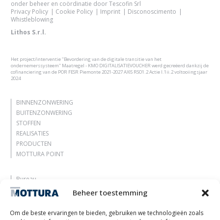
onder beheer en coördinatie door Tescofin Srl
Privacy Policy
Cookie Policy
Imprint
Disconoscimento
Whistleblowing
Lithos S.r.l.
Het project/interventie "Bevordering van de digitale transitie van het
ondernemerssysteem" Maatregel - KMO DIGITALISATIEVOUCHER werd gecreëerd dankzij de
cofinanciering van de POR FESR Piemonte 2021-2027 AXIS RSO1.2 Actie I.1ii.2 voltooiingsjaar
2024
BINNENZONWERING
BUITENZONWERING
STOFFEN
REALISATIES
PRODUCTEN
MOTTURA POINT
Bureau
Laat je inspireren
Beheer toestemming
Contacten
Werk met ons
Om de beste ervaringen te bieden, gebruiken we technologieën zoals