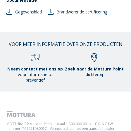
Documentatie
Gegevensblad
Brandwerende certificering
VOOR MEER INFORMATIE OVER ONZE PRODUCTEN
Neem contact met ons op
Zoek naar de Mottura Point
voor informatie of
dichterbij
preventief
MOTTURA S.P.A. - Aandelenkapitaal 1.300.000,00 i.v. - C.F. & BTW-
nummer IT01051980017 - Vennootschap met één aandeelhouder