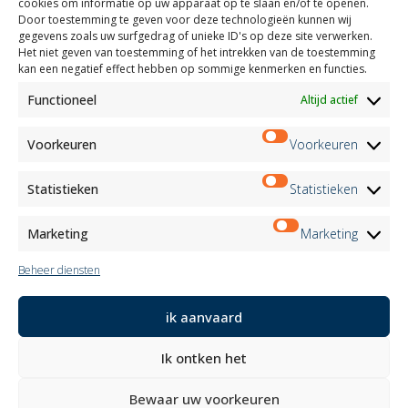
Gereserveerd gebied
cookies om informatie op uw apparaat op te slaan en/of te openen.
Certificeringen
Door toestemming te geven voor deze technologieën kunnen wij
gegevens zoals uw surfgedrag of unieke ID's op deze site verwerken.
M2Net
Het niet geven van toestemming of het intrekken van de toestemming
Child Safety
kan een negatief effect hebben op sommige kenmerken en functies.
Functioneel
Altijd actief
Customer Information
Supplier Information
Information for Candidates
Voorkeuren
Voorkeuren
Contact Information
Register Information
Statistieken
Statistieken
Newsletter Information
Events Information
Marketing
Marketing
Beheer diensten
Nieuwsbrief
ik aanvaard
Aanmelden
Ik ontken het
Volg ons op:
Bewaar uw voorkeuren