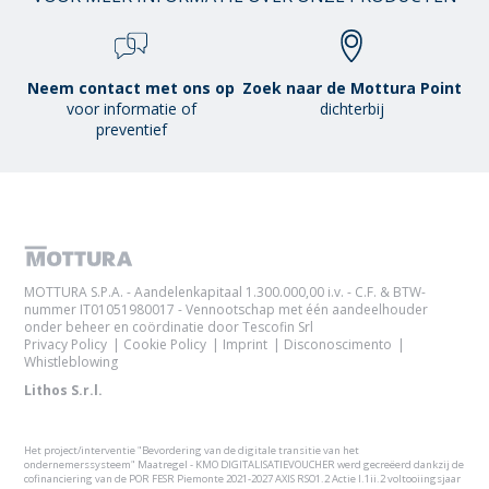
Neem contact met ons op
Zoek naar de Mottura Point
voor informatie of
dichterbij
preventief
MOTTURA S.P.A. - Aandelenkapitaal 1.300.000,00 i.v. - C.F. & BTW-
nummer IT01051980017 - Vennootschap met één aandeelhouder
onder beheer en coördinatie door Tescofin Srl
Privacy Policy
Cookie Policy
Imprint
Disconoscimento
Whistleblowing
Lithos S.r.l.
Het project/interventie "Bevordering van de digitale transitie van het
ondernemerssysteem" Maatregel - KMO DIGITALISATIEVOUCHER werd gecreëerd dankzij de
cofinanciering van de POR FESR Piemonte 2021-2027 AXIS RSO1.2 Actie I.1ii.2 voltooiingsjaar