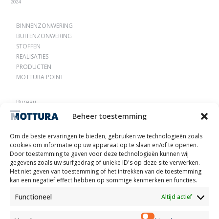
2024
BINNENZONWERING
BUITENZONWERING
STOFFEN
REALISATIES
PRODUCTEN
MOTTURA POINT
Bureau
Laat je inspireren
Beheer toestemming
Contacten
Werk met ons
Om de beste ervaringen te bieden, gebruiken we technologieën zoals
Gereserveerd gebied
cookies om informatie op uw apparaat op te slaan en/of te openen.
Certificeringen
Door toestemming te geven voor deze technologieën kunnen wij
gegevens zoals uw surfgedrag of unieke ID's op deze site verwerken.
M2Net
Het niet geven van toestemming of het intrekken van de toestemming
Child Safety
kan een negatief effect hebben op sommige kenmerken en functies.
Functioneel
Altijd actief
Customer Information
Supplier Information