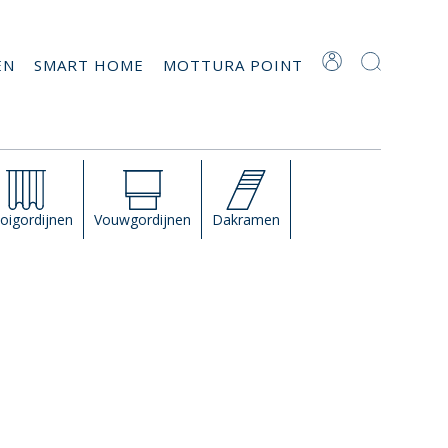
EN
SMART HOME
MOTTURA POINT
oigordijnen
Vouwgordijnen
Dakramen