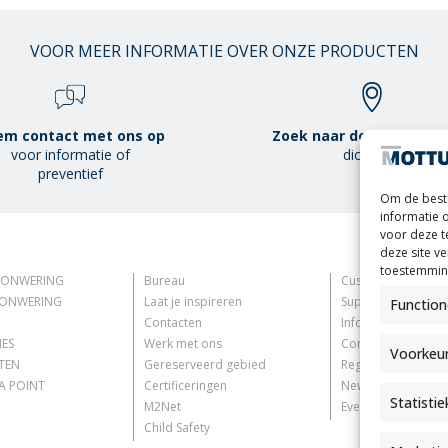
VOOR MEER INFORMATIE OVER ONZE PRODUCTEN
m contact met ons op
Zoek naar de Mottura P
voor informatie of
dichterbij
preventief
Om de beste
informatie 
voor deze t
deze site v
toestemming
ZONWERING
Bureau
Customer Informat
ZONWERING
Laat je inspireren
Supplier Informati
Function
Contacten
Information for C
IES
Werk met ons
Contact Informati
Voorkeu
TEN
Gereserveerd gebied
Register Informati
 POINT
Certificeringen
Newsletter Inform
Statisti
M2Net
Events Information
Child Safety