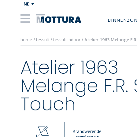
NE
BINNENZO
home
/
tessuti
/
tessuti indoor
/ Atelier 1963 Melange F.
Atelier 1963
Melange F.R. 
Touch
Brandwerende