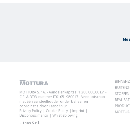
Nee
BINNEN
BUITEN
MOTTURA S.P.A. - Aandelenkapitaal 1.300.000,00 i.v. -
STOFFEN
C.F. & BTW-nummer IT01051980017 - Vennootschap
REALISAT
met één aandeelhouder onder beheer en
PRODUC
coördinatie door Tescofin Srl
Privacy Policy
Cookie Policy
Imprint
MOTTURA
Disconoscimento
Whistleblowing
Lithos S.r.l.