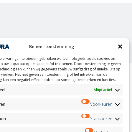
oint
Beheer toestemming
 ervaringen te bieden, gebruiken we technologieën zoals cookies om
op uw apparaat op te slaan en/of te openen. Door toestemming te geven
echnologieën kunnen wij gegevens zoals uw surfgedrag of unieke ID's op
erwerken. Het niet geven van toestemming of het intrekken van de
 kan een negatief effect hebben op sommige kenmerken en functies.
ion
Nieuwsbrief
on
eel
Altijd actief
Aanmelden
andidates
on
ren
Voorkeuren
on
ation
Volg ons op:
eken
Statistieken