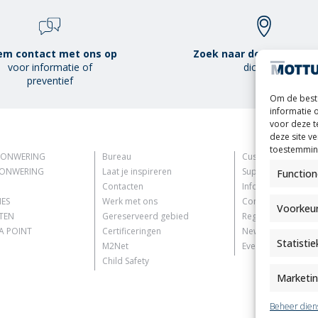
m contact met ons op
Zoek naar de Mottura P
voor informatie of
dichterbij
preventief
Om de beste
informatie 
voor deze t
deze site v
toestemming
ZONWERING
Bureau
Customer Informat
ZONWERING
Laat je inspireren
Supplier Informati
Function
Contacten
Information for C
IES
Werk met ons
Contact Informati
Voorkeu
TEN
Gereserveerd gebied
Register Informati
 POINT
Certificeringen
Newsletter Inform
Statisti
M2Net
Events Information
Child Safety
Marketi
Beheer dien