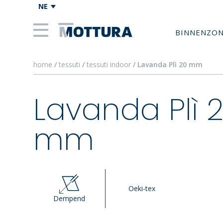
NE
BINNENZO
home
/
tessuti
/
tessuti indoor
/ Lavanda Plì 20 mm
Lavanda Plì 
mm
Oeki-tex
Dempend