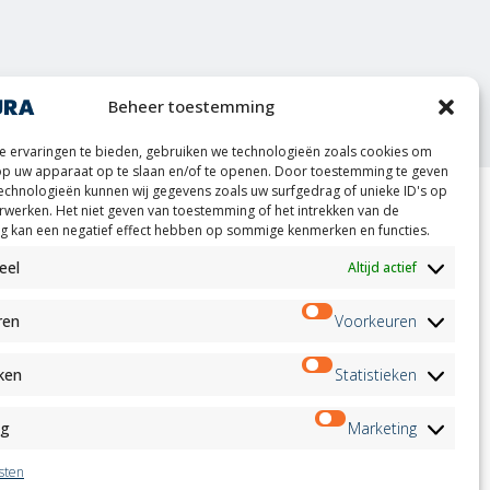
oint
Beheer toestemming
 ervaringen te bieden, gebruiken we technologieën zoals cookies om
op uw apparaat op te slaan en/of te openen. Door toestemming te geven
echnologieën kunnen wij gegevens zoals uw surfgedrag of unieke ID's op
erwerken. Het niet geven van toestemming of het intrekken van de
 kan een negatief effect hebben op sommige kenmerken en functies.
ion
Nieuwsbrief
on
eel
Altijd actief
Aanmelden
andidates
on
ren
Voorkeuren
on
ation
Volg ons op:
eken
Statistieken
ng
Marketing
sten