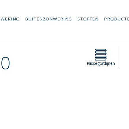
NWERING
BUITENZONWERING
STOFFEN
PRODUCT
20
Plisségordijnen