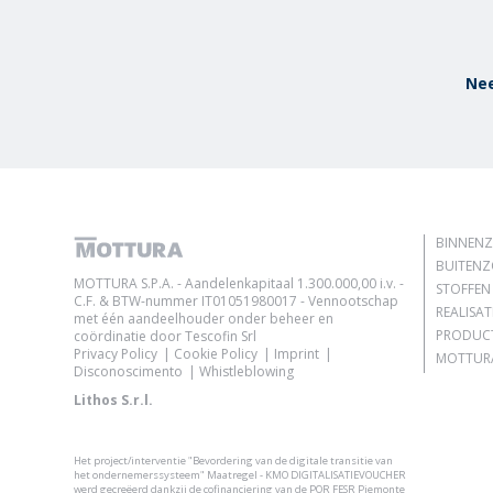
Nee
BINNEN
BUITEN
MOTTURA S.P.A. - Aandelenkapitaal 1.300.000,00 i.v. -
STOFFEN
C.F. & BTW-nummer IT01051980017 - Vennootschap
REALISAT
met één aandeelhouder onder beheer en
PRODUC
coördinatie door Tescofin Srl
Privacy Policy
Cookie Policy
Imprint
MOTTURA
Disconoscimento
Whistleblowing
Lithos S.r.l.
Het project/interventie "Bevordering van de digitale transitie van
het ondernemerssysteem" Maatregel - KMO DIGITALISATIEVOUCHER
werd gecreëerd dankzij de cofinanciering van de POR FESR Piemonte