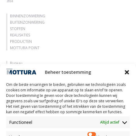
2024
BINNENZONWERING
BUITENZONWERING
STOFFEN
REALISATIES
PRODUCTEN
MOTTURA POINT
Bureau
Laat je inspireren
Beheer toestemming
Contacten
Werk met ons
Om de beste ervaringen te bieden, gebruiken we technologieën zoals
Gereserveerd gebied
cookies om informatie op uw apparaat op te slaan en/of te openen.
Certificeringen
Door toestemming te geven voor deze technologieën kunnen wij
gegevens zoals uw surfgedrag of unieke ID's op deze site verwerken.
M2Net
Het niet geven van toestemming of het intrekken van de toestemming
Child Safety
kan een negatief effect hebben op sommige kenmerken en functies.
Functioneel
Altijd actief
Customer Information
Supplier Information