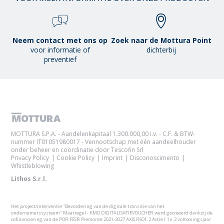
Neem contact met ons op
Zoek naar de Mottura Point
voor informatie of
dichterbij
preventief
MOTTURA S.P.A. - Aandelenkapitaal 1.300.000,00 i.v. - C.F. & BTW-
nummer IT01051980017 - Vennootschap met één aandeelhouder
onder beheer en coördinatie door Tescofin Srl
Privacy Policy
Cookie Policy
Imprint
Disconoscimento
Whistleblowing
Lithos S.r.l.
Het project/interventie "Bevordering van de digitale transitie van het
ondernemerssysteem" Maatregel - KMO DIGITALISATIEVOUCHER werd gecreëerd dankzij de
cofinanciering van de POR FESR Piemonte 2021-2027 AXIS RSO1.2 Actie I.1ii.2 voltooiingsjaar