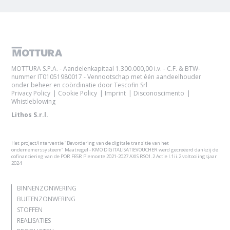
MOTTURA S.P.A. - Aandelenkapitaal 1.300.000,00 i.v. - C.F. & BTW-
nummer IT01051980017 - Vennootschap met één aandeelhouder
onder beheer en coördinatie door Tescofin Srl
Privacy Policy
Cookie Policy
Imprint
Disconoscimento
Whistleblowing
Lithos S.r.l.
Het project/interventie "Bevordering van de digitale transitie van het
ondernemerssysteem" Maatregel - KMO DIGITALISATIEVOUCHER werd gecreëerd dankzij de
cofinanciering van de POR FESR Piemonte 2021-2027 AXIS RSO1.2 Actie I.1ii.2 voltooiingsjaar
2024
BINNENZONWERING
BUITENZONWERING
STOFFEN
REALISATIES