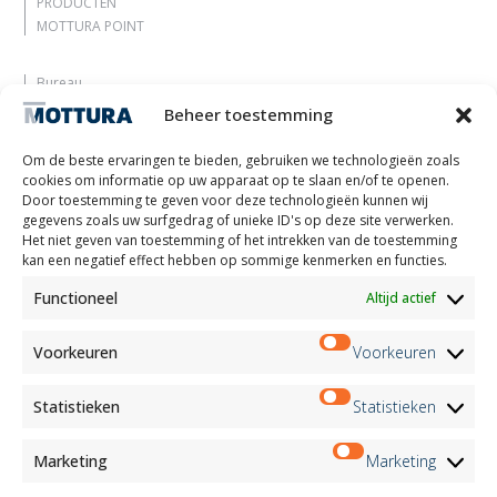
PRODUCTEN
MOTTURA POINT
Bureau
Laat je inspireren
Beheer toestemming
Contacten
Werk met ons
Om de beste ervaringen te bieden, gebruiken we technologieën zoals
Gereserveerd gebied
cookies om informatie op uw apparaat op te slaan en/of te openen.
Certificeringen
Door toestemming te geven voor deze technologieën kunnen wij
gegevens zoals uw surfgedrag of unieke ID's op deze site verwerken.
M2Net
Het niet geven van toestemming of het intrekken van de toestemming
Child Safety
kan een negatief effect hebben op sommige kenmerken en functies.
Functioneel
Altijd actief
Customer Information
Supplier Information
Information for Candidates
Voorkeuren
Voorkeuren
Contact Information
Register Information
Statistieken
Statistieken
Newsletter Information
Events Information
Marketing
Marketing