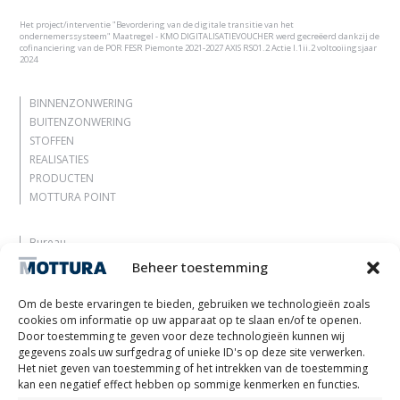
Het project/interventie "Bevordering van de digitale transitie van het
ondernemerssysteem" Maatregel - KMO DIGITALISATIEVOUCHER werd gecreëerd dankzij de
cofinanciering van de POR FESR Piemonte 2021-2027 AXIS RSO1.2 Actie I.1ii.2 voltooiingsjaar
2024
BINNENZONWERING
BUITENZONWERING
STOFFEN
REALISATIES
PRODUCTEN
MOTTURA POINT
Bureau
Laat je inspireren
Beheer toestemming
Contacten
Werk met ons
Om de beste ervaringen te bieden, gebruiken we technologieën zoals
Gereserveerd gebied
cookies om informatie op uw apparaat op te slaan en/of te openen.
Certificeringen
Door toestemming te geven voor deze technologieën kunnen wij
gegevens zoals uw surfgedrag of unieke ID's op deze site verwerken.
M2Net
Het niet geven van toestemming of het intrekken van de toestemming
Child Safety
kan een negatief effect hebben op sommige kenmerken en functies.