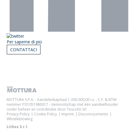
Per saperne di più:
CONTATTACI
Articoli correlati
MOTTURA S.P.A. - Aandelenkapitaal 1.300.000,00 i.v. - C.F. & BTW-
nummer IT01051980017 - Vennootschap met één aandeelhouder
onder beheer en coördinatie door Tescofin Srl
Privacy Policy
Cookie Policy
Imprint
Disconoscimento
Whistleblowing
Lithos S.r.l.