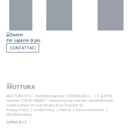
Per saperne di più:
CONTATTACI
Articoli correlati
MOTTURA S.P.A. - Aandelenkapitaal 1.300.000,00 i.v. - C.F. & BTW-
nummer IT01051980017 - Vennootschap met één aandeelhouder
onder beheer en coördinatie door Tescofin Srl
Privacy Policy
Cookie Policy
Imprint
Disconoscimento
Whistleblowing
Lithos S.r.l.