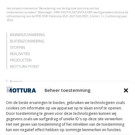
Het project/interventie "Bevordering van de digitale transitie van het
ondernemerssysteem" Maatregel - KMO DIGITALISATIEVOUCHER werd gecreëerd dankzij de
cofinanciering van de POR FESR Piemonte 2021-2027 AXIS RSO1.2 Actie I.1ii.2 voltooiingsjaar
2024
BINNENZONWERING
BUITENZONWERING
STOFFEN
REALISATIES
PRODUCTEN
MOTTURA POINT
Bureau
Laat je inspireren
Beheer toestemming
Contacten
Werk met ons
Om de beste ervaringen te bieden, gebruiken we technologieën zoals
Gereserveerd gebied
cookies om informatie op uw apparaat op te slaan en/of te openen.
Certificeringen
Door toestemming te geven voor deze technologieën kunnen wij
gegevens zoals uw surfgedrag of unieke ID's op deze site verwerken.
M2Net
Het niet geven van toestemming of het intrekken van de toestemming
Child Safety
kan een negatief effect hebben op sommige kenmerken en functies.