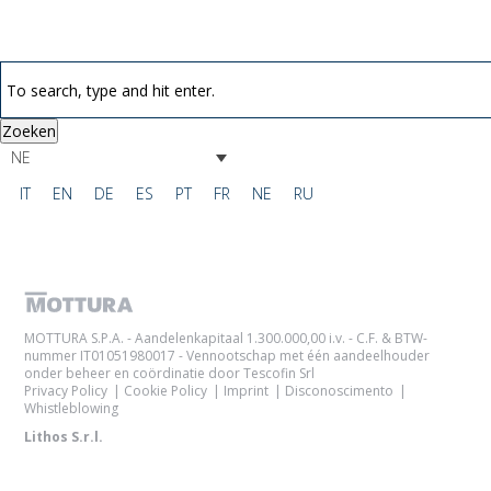
Zoeken
NE
IT
EN
DE
ES
PT
FR
NE
RU
MOTTURA S.P.A. - Aandelenkapitaal 1.300.000,00 i.v. - C.F. & BTW-
nummer IT01051980017 - Vennootschap met één aandeelhouder
onder beheer en coördinatie door Tescofin Srl
Privacy Policy
Cookie Policy
Imprint
Disconoscimento
Whistleblowing
Lithos S.r.l.