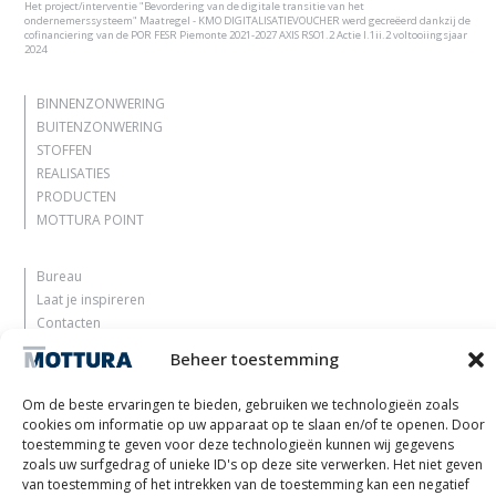
Het project/interventie "Bevordering van de digitale transitie van het
ondernemerssysteem" Maatregel - KMO DIGITALISATIEVOUCHER werd gecreëerd dankzij de
cofinanciering van de POR FESR Piemonte 2021-2027 AXIS RSO1.2 Actie I.1ii.2 voltooiingsjaar
2024
BINNENZONWERING
BUITENZONWERING
STOFFEN
REALISATIES
PRODUCTEN
MOTTURA POINT
Bureau
Laat je inspireren
Contacten
Werk met ons
Beheer toestemming
Gereserveerd gebied
Certificeringen
Om de beste ervaringen te bieden, gebruiken we technologieën zoals
M2Net
cookies om informatie op uw apparaat op te slaan en/of te openen. Door
Child Safety
toestemming te geven voor deze technologieën kunnen wij gegevens
zoals uw surfgedrag of unieke ID's op deze site verwerken. Het niet geven
van toestemming of het intrekken van de toestemming kan een negatief
Customer Information