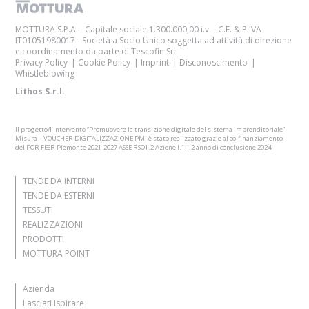
MOTTURA S.P.A. - Capitale sociale 1.300.000,00 i.v. - C.F. & P.IVA
IT01051980017 - Società a Socio Unico soggetta ad attività di direzione
e coordinamento da parte di Tescofin Srl
Privacy Policy
Cookie Policy
Imprint
Disconoscimento
Whistleblowing
Lithos S.r.l.
Il progetto/l’intervento “Promuovere la transizione digitale del sistema imprenditoriale”
Misura – VOUCHER DIGITALIZZAZIONE PMI è stato realizzato grazie al co-finanziamento
del POR FESR Piemonte 2021-2027 ASSE RSO1.2 Azione I.1ii.2 anno di conclusione 2024
TENDE DA INTERNI
TENDE DA ESTERNI
TESSUTI
REALIZZAZIONI
PRODOTTI
MOTTURA POINT
Azienda
Lasciati ispirare