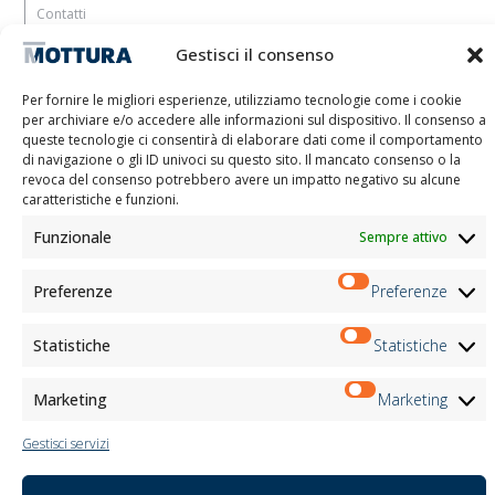
Contatti
Lavora con noi
Gestisci il consenso
Area Riservata
Certificazioni
Per fornire le migliori esperienze, utilizziamo tecnologie come i cookie
M2Net
per archiviare e/o accedere alle informazioni sul dispositivo. Il consenso a
Child Safety
queste tecnologie ci consentirà di elaborare dati come il comportamento
di navigazione o gli ID univoci su questo sito. Il mancato consenso o la
revoca del consenso potrebbero avere un impatto negativo su alcune
Informativa Clienti
caratteristiche e funzioni.
Informativa Fornitori
Informativa Candidati
Funzionale
Sempre attivo
Informativa Contatti
Informativa Registrati
Preferenze
Preferenze
Informativa Newsletter
Informativa Eventi
Statistiche
Statistiche
Marketing
Marketing
Newsletter
Gestisci servizi
Iscriviti