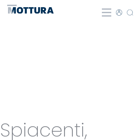
Categories
for su
lucernari
Spiacenti,