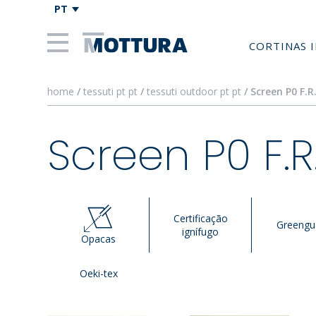
PT
CORTINAS 
home
/
tessuti pt pt
/
tessuti outdoor pt pt
/ Screen P0 F.R
Screen P0 F.R
Certificação
Greengu
ignífugo
Opacas
Oeki-tex