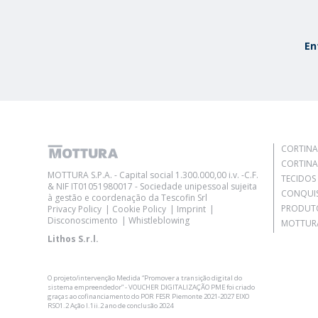
En
CORTINA
CORTINA
MOTTURA S.P.A. - Capital social 1.300.000,00 i.v. -C.F.
TECIDOS
& NIF IT01051980017 - Sociedade unipessoal sujeita
CONQUI
à gestão e coordenação da Tescofin Srl
PRODUT
Privacy Policy
Cookie Policy
Imprint
Disconoscimento
Whistleblowing
MOTTURA
Lithos S.r.l.
O projeto/intervenção Medida “Promover a transição digital do
sistema empreendedor” - VOUCHER DIGITALIZAÇÃO PME foi criado
graças ao cofinanciamento do POR FESR Piemonte 2021-2027 EIXO
RSO1.2 Ação I.1ii.2 ano de conclusão 2024