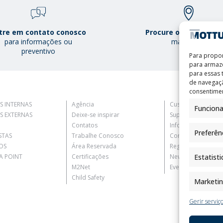
tre em contato conosco
Procure o Mottura Po
para informações ou
mais perto
preventivo
Para propor
para armaze
para essas
de navegaçã
consentimen
S INTERNAS
Agência
Customer Informat
Funciona
S EXTERNAS
Deixe-se inspirar
Supplier Informati
Contatos
Information for C
Preferên
STAS
Trabalhe Conosco
Contact Informati
OS
Área Reservada
Register Informati
 POINT
Certificações
Newsletter Inform
Estatisti
M2Net
Events Information
Child Safety
Marketi
Gerir serviç