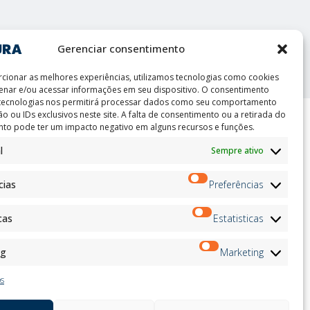
int
Gerenciar consentimento
cionar as melhores experiências, utilizamos tecnologias como cookies
nar e/ou acessar informações em seu dispositivo. O consentimento
 tecnologias nos permitirá processar dados como seu comportamento
o ou IDs exclusivos neste site. A falta de consentimento ou a retirada do
to pode ter um impacto negativo em alguns recursos e funções.
ion
Boletim de Notícias
l
Sempre ativo
on
Inscrever-
andidates
se
cias
Preferências
on
on
ation
cas
Estatisticas
Siga-nos no:
ng
Marketing
os