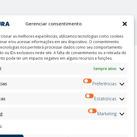
int
Gerenciar consentimento
cionar as melhores experiências, utilizamos tecnologias como cookies
nar e/ou acessar informações em seu dispositivo. O consentimento
 tecnologias nos permitirá processar dados como seu comportamento
o ou IDs exclusivos neste site. A falta de consentimento ou a retirada do
to pode ter um impacto negativo em alguns recursos e funções.
ion
Boletim de Notícias
l
Sempre ativo
on
Inscrever-
andidates
se
cias
Preferências
on
on
ation
cas
Estatisticas
Siga-nos no:
ng
Marketing
os