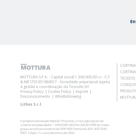
En
CORTINA
CORTINA
MOTTURA S.P.A. - Capital social 1.300.000,00 i.v. -C.F.
TECIDOS
& NIF IT01051980017 - Sociedade unipessoal sujeita
CONQUI
à gestão e coordenação da Tescofin Srl
PRODUT
Privacy Policy
Cookie Policy
Imprint
Disconoscimento
Whistleblowing
MOTTURA
Lithos S.r.l.
O projeto/intervenção Medida “Promover a transição digital do
sistema empreendedor” - VOUCHER DIGITALIZAÇÃO PME foi criado
graças ao cofinanciamento do POR FESR Piemonte 2021-2027 EIXO
RSO1.2 Ação I.1ii.2 ano de conclusão 2024