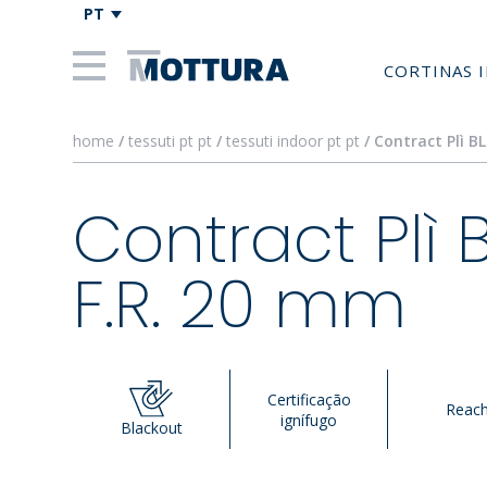
PT
CORTINAS 
home
/
tessuti pt pt
/
tessuti indoor pt pt
/ Contract Plì B
Contract Plì 
F.R. 20 mm
Certificação
Reac
ignífugo
Blackout