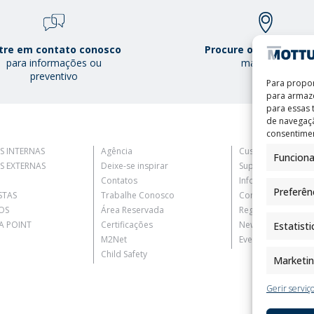
tre em contato conosco
Procure o Mottura Po
para informações ou
mais perto
preventivo
Para propor
para armaze
para essas
de navegaçã
consentimen
S INTERNAS
Agência
Customer Informat
Funciona
S EXTERNAS
Deixe-se inspirar
Supplier Informati
Contatos
Information for C
Preferên
STAS
Trabalhe Conosco
Contact Informati
OS
Área Reservada
Register Informati
 POINT
Certificações
Newsletter Inform
Estatisti
M2Net
Events Information
Child Safety
Marketi
Gerir serviç