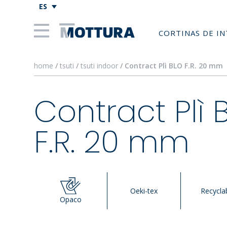
ES
CORTINAS DE I
home
/
tsuti
/
tsuti indoor
/ Contract Plì BLO F.R. 20 mm
Contract Plì 
F.R. 20 mm
Oeki-tex
Recycla
Opaco