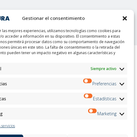
Gestionar el consentimiento
t
r las mejores experiencias, utilizamos tecnologías como cookies para
/o acceder a información en su dispositivo. El consentimiento a estas
 nos permitirá procesar datos como su comportamiento de navegación
ciones únicas en este sitio. La falta de consentimiento o la retirada del
nto pueden tener un impacto negativo en algunas características y
ion
Boletin informativo
l
Siempre activo
on
Inscríbete
andidates
cias
Preferencias
on
on
ation
icas
Estadísticas
Siga con nosotros:
ng
Marketing
 servicios