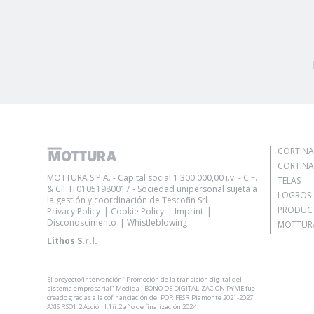
CORTINA
CORTINA
MOTTURA S.P.A. - Capital social 1.300.000,00 i.v. - C.F.
TELAS
& CIF IT01051980017 - Sociedad unipersonal sujeta a
LOGROS
la gestión y coordinación de Tescofin Srl
PRODUC
Privacy Policy
Cookie Policy
Imprint
Disconoscimento
Whistleblowing
MOTTURA
Lithos S.r.l.
El proyecto/intervención "Promoción de la transición digital del
sistema empresarial" Medida - BONO DE DIGITALIZACIÓN PYME fue
creado gracias a la cofinanciación del POR FESR Piamonte 2021-2027
AXIS RSO1.2 Acción I.1ii.2 año de finalización 2024