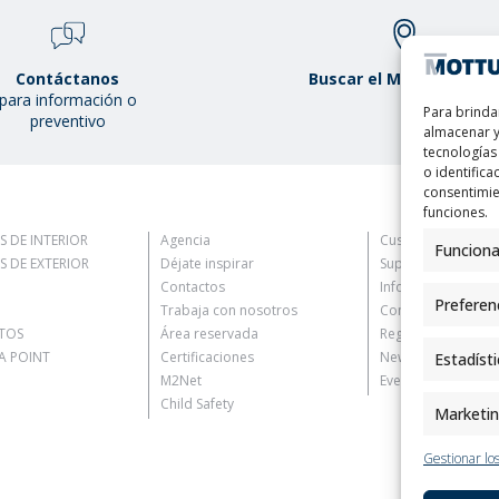
Contáctanos
Buscar el Mottura Poin
para información o
Para brinda
preventivo
almacenar y
tecnologías
o identifica
consentimie
funciones.
S DE INTERIOR
Agencia
Customer Informat
Funciona
S DE EXTERIOR
Déjate inspirar
Supplier Informati
Contactos
Information for C
Preferen
Trabaja con nosotros
Contact Informati
TOS
Área reservada
Register Informati
 POINT
Certificaciones
Newsletter Inform
Estadíst
M2Net
Events Information
Child Safety
Marketi
Gestionar los