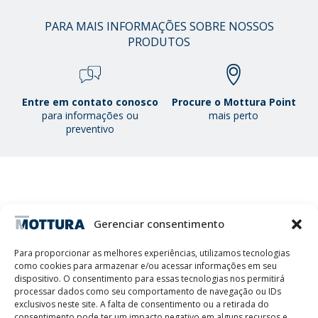
01
PARA MAIS INFORMAÇÕES SOBRE NOSSOS
/
PRODUTOS
38
Entre em contato conosco
Procure o Mottura Point
para informações ou
mais perto
preventivo
Gerenciar consentimento
MOTTURA S.P.A. - Capital social 1.300.000,00 i.v. -C.F. & NIF
IT01051980017 - Sociedade unipessoal sujeita à gestão e
Para proporcionar as melhores experiências, utilizamos tecnologias
coordenação da Tescofin Srl
como cookies para armazenar e/ou acessar informações em seu
Privacy Policy
Cookie Policy
Imprint
Disconoscimento
dispositivo. O consentimento para essas tecnologias nos permitirá
Whistleblowing
processar dados como seu comportamento de navegação ou IDs
Lithos S.r.l.
exclusivos neste site. A falta de consentimento ou a retirada do
consentimento pode ter um impacto negativo em alguns recursos e