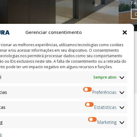
PA
Gerenciar consentimento
cionar as melhores experiências, utilizamos tecnologias como cookies
nar e/ou acessar informações em seu dispositivo. O consentimento
 tecnologias nos permitirá processar dados como seu comportamento
o ou IDs exclusivos neste site. A falta de consentimento ou a retirada do
to pode ter um impacto negativo em alguns recursos e funções.
int
l
Sempre ativo
cias
Preferências
cas
Estatisticas
ion
Boletim de Notícias
on
ng
Marketing
Inscrever-
andidates
se
on
os