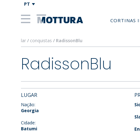
PT
CORTINAS 
lar
/
conquistas
/ RadissonBlu
RadissonBlu
LUGAR
P
Nação:
Si
Georgia
Sl
Cidade:
Batumi
En