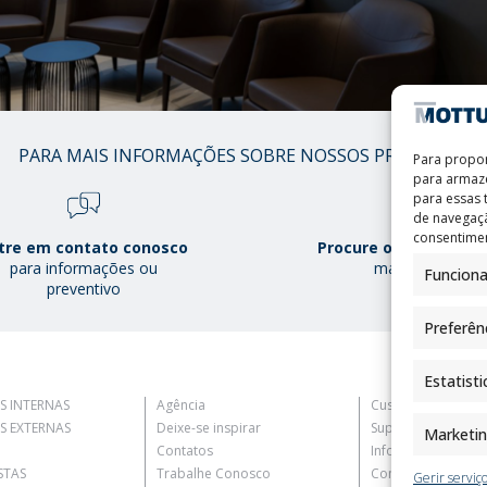
01
PARA MAIS INFORMAÇÕES SOBRE NOSSOS PRODUTOS
Para propor
/
para armaze
38
para essas
de navegaçã
consentimen
tre em contato conosco
Procure o Mottura Po
para informações ou
mais perto
Funciona
preventivo
Preferên
Estatisti
S INTERNAS
Agência
Customer Informat
S EXTERNAS
Deixe-se inspirar
Supplier Informati
Marketi
Contatos
Information for C
STAS
Trabalhe Conosco
Contact Informati
Gerir serviç