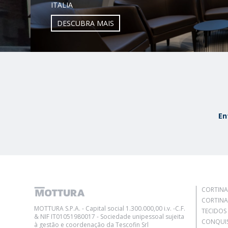
ITALIA
DESCUBRA MAIS
En
CORTINA
CORTINA
MOTTURA S.P.A. - Capital social 1.300.000,00 i.v. -C.F.
TECIDOS
& NIF IT01051980017 - Sociedade unipessoal sujeita
CONQUI
à gestão e coordenação da Tescofin Srl