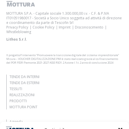
MOTTURA S.P.A. - Capitale sociale 1.300.000,00 i.v. - C.F. & P.IVA
IT01051980017 - Società a Socio Unico soggetta ad attività di direzione
e coordinamento da parte di Tescofin Srl
Privacy Policy
Cookie Policy
Imprint
Disconoscimento
Whistleblowing
Lithos S.r.l.
Il progetto/l’intervento “Promuovere la transizione digitale del sistema imprenditoriale”
Misura – VOUCHER DIGITALIZZAZIONE PMI è stato realizzato grazie al co-finanziamento
del POR FESR Piemonte 2021-2027 ASSE RSO1.2 Azione I.1ii.2 anno di conclusione 2024
TENDE DA INTERNI
TENDE DA ESTERNI
TESSUTI
REALIZZAZIONI
PRODOTTI
MOTTURA POINT
Azienda
Lasciati ispirare