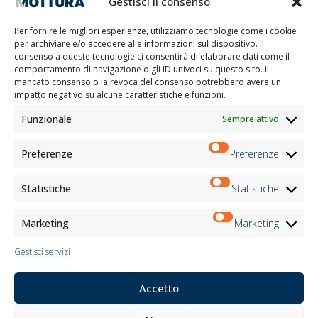
Gestisci il consenso
Contatti
Lavora con noi
Per fornire le migliori esperienze, utilizziamo tecnologie come i cookie
Area Riservata
per archiviare e/o accedere alle informazioni sul dispositivo. Il
Certificazioni
consenso a queste tecnologie ci consentirà di elaborare dati come il
comportamento di navigazione o gli ID univoci su questo sito. Il
M2Net
mancato consenso o la revoca del consenso potrebbero avere un
Child Safety
impatto negativo su alcune caratteristiche e funzioni.
Funzionale
Sempre attivo
Informativa Clienti
Informativa Fornitori
Informativa Candidati
Preferenze
Preferenze
Informativa Contatti
Informativa Registrati
Statistiche
Statistiche
Informativa Newsletter
Informativa Eventi
Marketing
Marketing
Gestisci servizi
Newsletter
Accetto
Iscriviti