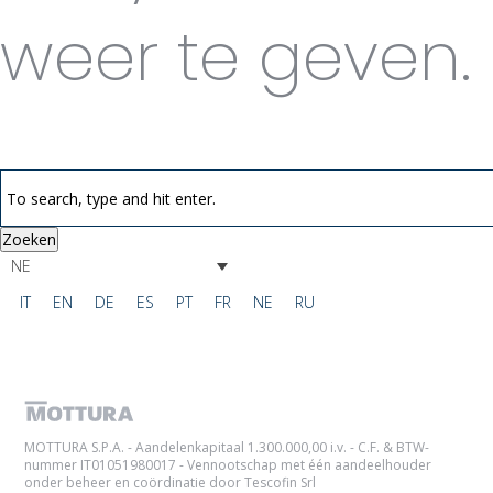
weer te geven.
Zoeken
NE
IT
EN
DE
ES
PT
FR
NE
RU
MOTTURA S.P.A. - Aandelenkapitaal 1.300.000,00 i.v. - C.F. & BTW-
nummer IT01051980017 - Vennootschap met één aandeelhouder
onder beheer en coördinatie door Tescofin Srl