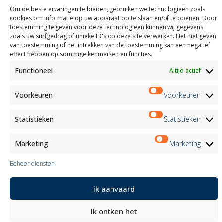
Certificeringen
Om de beste ervaringen te bieden, gebruiken we technologieën zoals
M2Net
cookies om informatie op uw apparaat op te slaan en/of te openen. Door
Child Safety
toestemming te geven voor deze technologieën kunnen wij gegevens
zoals uw surfgedrag of unieke ID's op deze site verwerken. Het niet geven
van toestemming of het intrekken van de toestemming kan een negatief
Customer Information
effect hebben op sommige kenmerken en functies.
Supplier Information
Information for Candidates
Functioneel
Altijd actief
Contact Information
Register Information
Voorkeuren
Voorkeuren
Newsletter Information
Events Information
Statistieken
Statistieken
Marketing
Marketing
Nieuwsbrief
Beheer diensten
Aanmelden
ik aanvaard
Volg ons op:
Ik ontken het