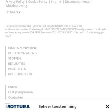
Privacy Policy
Cookie Policy
Imprint
Disconoscimento
Whistleblowing
Lithos S.r.l.
Het project/interventie "Bevordering van de digitale transitie van het
ondernemerssysteem" Maatregel - KMO DIGITALISATIEVOUCHER werd gecreëerd dankzij de
cofinanciering van de POR FESR Piemonte 2021-2027 AXIS RSO1.2 Actie I.1ii.2 voltooiingsjaar
2024
BINNENZONWERING
BUITENZONWERING
STOFFEN
REALISATIES
PRODUCTEN
MOTTURA POINT
Bureau
Laat je inspireren
Contacten
Werk met ons
Beheer toestemming
Gereserveerd gebied