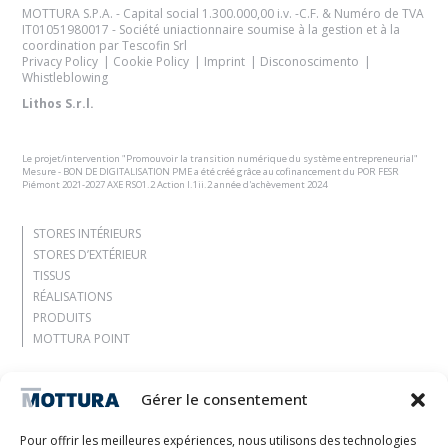
MOTTURA S.P.A. - Capital social 1.300.000,00 i.v. -C.F. & Numéro de TVA
IT01051980017 - Société uniactionnaire soumise à la gestion et à la
coordination par Tescofin Srl
Privacy Policy
Cookie Policy
Imprint
Disconoscimento
Whistleblowing
Lithos S.r.l.
Le projet/intervention "Promouvoir la transition numérique du système entrepreneurial"
Mesure - BON DE DIGITALISATION PME a été créé grâce au cofinancement du POR FESR
Piémont 2021-2027 AXE RSO1.2 Action I.1ii.2 année d'achèvement 2024
STORES INTÉRIEURS
STORES D’EXTÉRIEUR
TISSUS
RÉALISATIONS
PRODUITS
MOTTURA POINT
Entreprise
Gérer le consentement
Laissez-vous inspirer
Contacts
Pour offrir les meilleures expériences, nous utilisons des technologies