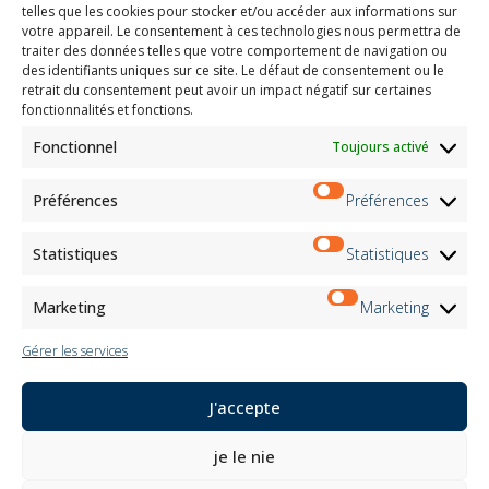
Travaille avec nous
telles que les cookies pour stocker et/ou accéder aux informations sur
Zone réservée
votre appareil. Le consentement à ces technologies nous permettra de
Certifications
traiter des données telles que votre comportement de navigation ou
des identifiants uniques sur ce site. Le défaut de consentement ou le
M2Net
retrait du consentement peut avoir un impact négatif sur certaines
Child Safety
fonctionnalités et fonctions.
Fonctionnel
Toujours activé
Customer Information
Supplier Information
Information for Candidates
Préférences
Préférences
Contact Information
Register Information
Statistiques
Statistiques
Newsletter Information
Events Information
Marketing
Marketing
Gérer les services
Bulletin
J'accepte
S'inscrire
je le nie