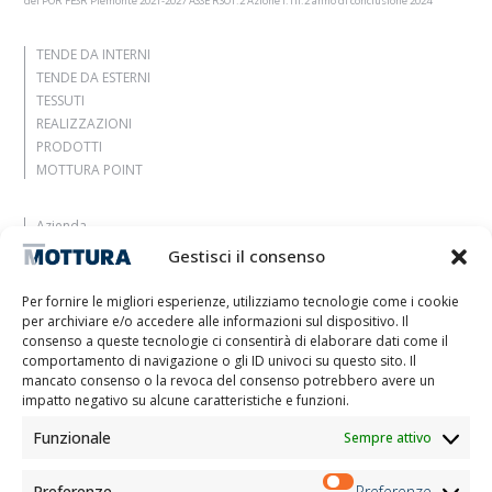
del POR FESR Piemonte 2021-2027 ASSE RSO1.2 Azione I.1ii.2 anno di conclusione 2024
TENDE DA INTERNI
TENDE DA ESTERNI
TESSUTI
REALIZZAZIONI
PRODOTTI
MOTTURA POINT
Azienda
Lasciati ispirare
Gestisci il consenso
Contatti
Lavora con noi
Per fornire le migliori esperienze, utilizziamo tecnologie come i cookie
Area Riservata
per archiviare e/o accedere alle informazioni sul dispositivo. Il
Certificazioni
consenso a queste tecnologie ci consentirà di elaborare dati come il
comportamento di navigazione o gli ID univoci su questo sito. Il
M2Net
mancato consenso o la revoca del consenso potrebbero avere un
Child Safety
impatto negativo su alcune caratteristiche e funzioni.
Funzionale
Sempre attivo
Informativa Clienti
Informativa Fornitori
Informativa Candidati
Preferenze
Preferenze