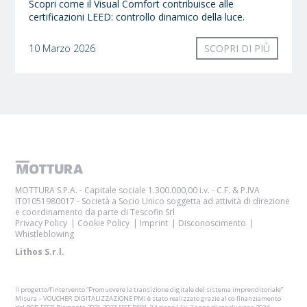
Scopri come il Visual Comfort contribuisce alle
certificazioni LEED: controllo dinamico della luce.
10 Marzo 2026
SCOPRI DI PIÙ
MOTTURA S.P.A. - Capitale sociale 1.300.000,00 i.v. - C.F. & P.IVA
IT01051980017 - Società a Socio Unico soggetta ad attività di direzione
e coordinamento da parte di Tescofin Srl
Privacy Policy
Cookie Policy
Imprint
Disconoscimento
Whistleblowing
Lithos S.r.l.
Il progetto/l’intervento “Promuovere la transizione digitale del sistema imprenditoriale”
Misura – VOUCHER DIGITALIZZAZIONE PMI è stato realizzato grazie al co-finanziamento