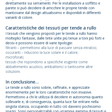
direttamente sui serramenti. Per le installazioni a soffitto e
parete si può decidere di arricchire le proprie tende con
mantovane dal design attualissimo e disponibili in differenti
varianti di colore.
Caratteristiche dei tessuti per tende a rullo
I tessuti che vengono proposti per le tende a rullo hanno
molteplici fantasie, dalle tinte unite più tenue a toni più forti e
decisi e possono essere di varie tipologie:
filtranti – permettono alla luce di passare senza intralcio;
oscuranti – riducono la luce solare e il calore;
microforati;
tessuti che rispondono a specifiche esigente come
abbattimento acustico, antibatterici o tantissime altre
soluzioni.
In conclusione…
Le tende a rullo sono sobrie, raffinate, e apprezzate
enormemente per le loro caratteristiche non invasive.
Permettono a chi le utilizza di decidere in autonomia quanto
sollevarle e, di conseguenza, quanta luce far entrare nella
singola stanza, occupando in tutto ciò davvero pochissimo
spazio. Sono personalizzabili con un’ampia gamma di tessuti e