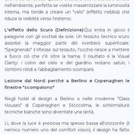
nell'ambiente, perfetta se volete massimizzare la luminosità
interna, ma tende a creare un "velo" (effetto nebbia) che
riduce la visibilità verso l'esterno.
L'effetto dello Scuro (Definizione):
Qui entra in gioco il
paragone con gli occhiali da sole. Un tessuto tecnico scuro
assorbe la maggior parte del riverbero superficiale.
"Spegnendo" il riflesso sul tessuto, l'occhio riesce a mettere
a fuoco ciò che c'è oltre la trama. Il risultato è la Visual
Clarity: i colori del cielo e del giardino restano saturi, i
contorni nitidi e l'abbagliamento scompare.
Lezione dal Nord: perché a Berlino e Copenaghen le
finestre "scompaiono"
Negli hotel di design a Berlino o nelle moderne "Glass
Houses" di Copenaghen e Stoccolma, le schermature
tecniche bianche sono diventate una rarità.
Lì, dove la luce è preziosa ma spesso bassa all'orizzonte (il
nemico numero uno del comfort visivo), il design ha fatto