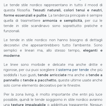
Le tende stile nordico rappresentano in tutto il mood di
questa filosofia.
Tessuti naturali, colori tenui e neutri,
forme essenziali e pulite
. La tendenza principale è sempre
quella di trasmettere
armonia e semplicità
, per cui le
tende in stile scandinavo sono soprattutto pratiche e
funzionali.
Le tende in stile nordico non hanno bisogno di dettagli
decorativi che appesantirebbero tutto l’ambiente. Sono
semplici e lineari ma, allo stesso tempo,
eleganti e
moderne
.
Le linee sono morbide e delicate ma anche dritte e
rigorose, per cui puoi scegliere il
sistema per tende
che più
soddisfa i tuoi gusti,
tende arricciate
ma anche a
tende a
pannello
o
tende a pacchetto
, queste ultime usate anche
solo come elemento decorativo per le finestre.
Per la zona living, è molto importante che entri più luce
possibile, quindi le tende soggiorno in stile nordico avranno
una
texture impalpabile
o addirittura trasparente. Nessun