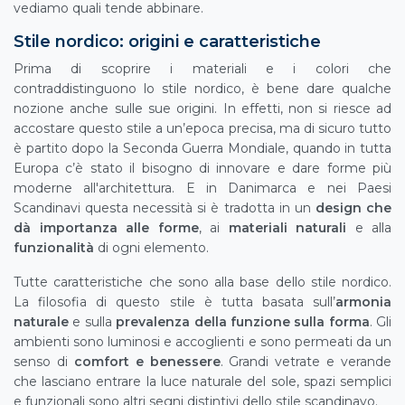
vediamo quali tende abbinare.
Stile nordico: origini e caratteristiche
Prima di scoprire i materiali e i colori che
contraddistinguono lo stile nordico, è bene dare qualche
nozione anche sulle sue origini. In effetti, non si riesce ad
accostare questo stile a un’epoca precisa, ma di sicuro tutto
è partito dopo la Seconda Guerra Mondiale, quando in tutta
Europa c’è stato il bisogno di innovare e dare forme più
moderne all'architettura. E in Danimarca e nei Paesi
Scandinavi questa necessità si è tradotta in un
design che
dà importanza alle forme
, ai
materiali naturali
e alla
funzionalità
di ogni elemento.
Tutte caratteristiche che sono alla base dello stile nordico.
La filosofia di questo stile è tutta basata sull’
armonia
naturale
e sulla
prevalenza della funzione sulla forma
. Gli
ambienti sono luminosi e accoglienti e sono permeati da un
senso di
comfort e benessere
. Grandi vetrate e verande
che lasciano entrare la luce naturale del sole, spazi semplici
e funzionali sono altri segni distintivi dello stile scandinavo.