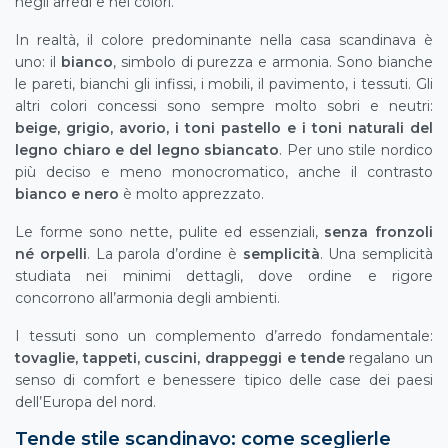
negli arredi e nei colori.
In realtà, il colore predominante nella casa scandinava è
uno: il
bianco
, simbolo di purezza e armonia. Sono bianche
le pareti, bianchi gli infissi, i mobili, il pavimento, i tessuti. Gli
altri colori concessi sono sempre molto sobri e neutri:
beige, grigio, avorio, i toni pastello e i toni naturali del
legno chiaro e del legno sbiancato
. Per uno stile nordico
più deciso e meno monocromatico, anche il contrasto
bianco e nero
è molto apprezzato.
Le forme sono nette, pulite ed essenziali,
senza fronzoli
né orpelli
. La parola d’ordine è
semplicità
. Una semplicità
studiata nei minimi dettagli, dove ordine e rigore
concorrono all’armonia degli ambienti.
I tessuti sono un complemento d’arredo fondamentale:
tovaglie, tappeti, cuscini, drappeggi e tende
regalano un
senso di comfort e benessere tipico delle case dei paesi
dell’Europa del nord.
Tende stile scandinavo: come sceglierle