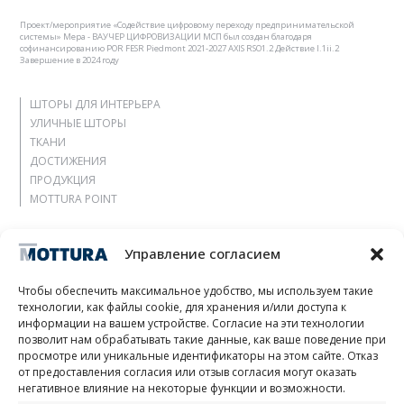
Проект/мероприятие «Содействие цифровому переходу предпринимательской
системы» Мера - ВАУЧЕР ЦИФРОВИЗАЦИИ МСП был создан благодаря
софинансированию POR FESR Piedmont 2021-2027 AXIS RSO1.2 Действие I.1ii.2
Завершение в 2024 году
ШТОРЫ ДЛЯ ИНТЕРЬЕРА
УЛИЧНЫЕ ШТОРЫ
ТКАНИ
ДОСТИЖЕНИЯ
ПРОДУКЦИЯ
MOTTURA POINT
Агентство
Управление согласием
Позвольте себе вдохновиться
Контакты
Чтобы обеспечить максимальное удобство, мы используем такие
Работать с нами
технологии, как файлы cookie, для хранения и/или доступа к
Зарезервированная зона
информации на вашем устройстве. Согласие на эти технологии
Сертификация
позволит нам обрабатывать такие данные, как ваше поведение при
просмотре или уникальные идентификаторы на этом сайте. Отказ
M2Net
от предоставления согласия или отзыв согласия могут оказать
Child Safety
негативное влияние на некоторые функции и возможности.