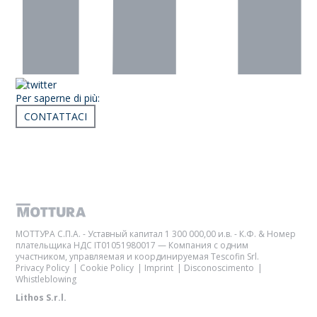
Per saperne di più:
CONTATTACI
Articoli correlati
МОТТУРА С.П.А. - Уставный капитал 1 300 000,00 и.в. - К.Ф. & Номер
плательщика НДС IT01051980017 — Компания с одним
участником, управляемая и координируемая Tescofin Srl.
Privacy Policy
Cookie Policy
Imprint
Disconoscimento
Whistleblowing
Lithos S.r.l.