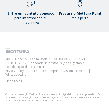
Entre em contato conosco
Procure o Mottura Point
para informações ou
mais perto
preventivo
MOTTURA S.P.A. - Capital social 1.300.000,00 i.v. -C.F. & NIF
IT01051980017 - Sociedade unipessoal sujeita à gestão e
coordenação da Tescofin Srl
Privacy Policy
Cookie Policy
Imprint
Disconoscimento
Whistleblowing
Lithos S.r.l.
O projeto/intervenção Medida “Promover a transição digital do sistema empreendedor” -
VOUCHER DIGITALIZAÇÃO PME foi criado graças ao cofinanciamento do POR FESR Piemonte
2021-2027 EIXO RSO1.2 Ação I.1ii.2 ano de conclusão 2024