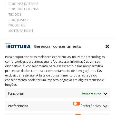
CORTINAS INTERNAS
CORTINAS EXTERNAS
TECIDOS
CONQUISTAS
PRODUTOS
MOTTURA POINT
Agência
Gerenciar consentimento
Deixe-se inspirar
Contatos
Para proporcionar as melhores experiências, utilizamos tecnologias
Trabalhe Conosco
como cookies para armazenar e/ou acessar informações em seu
Área Reservada
dispositivo. O consentimento para essas tecnologias nos permitirá
Certificações
processar dados como seu comportamento de navegação ou IDs
exclusivos neste site. A falta de consentimento ou a retirada do
M2Net
consentimento pode ter um impacto negativo em alguns recursos e
Child Safety
funções.
Funcional
Sempre ativo
Customer Information
Supplier Information
Information for Candidates
Preferências
Preferências
Contact Information