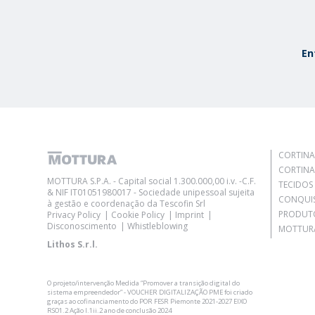
En
CORTINA
CORTINA
MOTTURA S.P.A. - Capital social 1.300.000,00 i.v. -C.F.
TECIDOS
& NIF IT01051980017 - Sociedade unipessoal sujeita
CONQUI
à gestão e coordenação da Tescofin Srl
PRODUT
Privacy Policy
Cookie Policy
Imprint
Disconoscimento
Whistleblowing
MOTTURA
Lithos S.r.l.
O projeto/intervenção Medida “Promover a transição digital do
sistema empreendedor” - VOUCHER DIGITALIZAÇÃO PME foi criado
graças ao cofinanciamento do POR FESR Piemonte 2021-2027 EIXO
RSO1.2 Ação I.1ii.2 ano de conclusão 2024