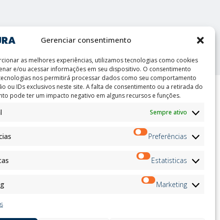
int
Gerenciar consentimento
cionar as melhores experiências, utilizamos tecnologias como cookies
nar e/ou acessar informações em seu dispositivo. O consentimento
 tecnologias nos permitirá processar dados como seu comportamento
o ou IDs exclusivos neste site. A falta de consentimento ou a retirada do
to pode ter um impacto negativo em alguns recursos e funções.
ion
Boletim de Notícias
l
Sempre ativo
on
Inscrever-
andidates
se
cias
Preferências
on
on
ation
cas
Estatisticas
Siga-nos no:
ng
Marketing
os