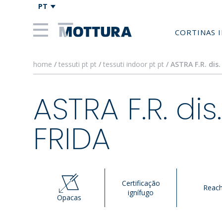
PT
CORTINAS 
home
/
tessuti pt pt
/
tessuti indoor pt pt
/ ASTRA F.R. dis.
ASTRA F.R. dis.
FRIDA
Certificação
Reac
ignífugo
Opacas