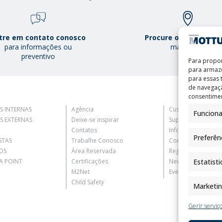
tre em contato conosco
Procure o Mottura Po
para informações ou
mais perto
preventivo
Para propor
para armaze
para essas
de navegaçã
consentimen
S INTERNAS
Agência
Customer Informat
Funciona
S EXTERNAS
Deixe-se inspirar
Supplier Informati
Contatos
Information for C
Preferên
STAS
Trabalhe Conosco
Contact Informati
OS
Área Reservada
Register Informati
 POINT
Certificações
Newsletter Inform
Estatisti
M2Net
Events Information
Child Safety
Marketi
Gerir serviç